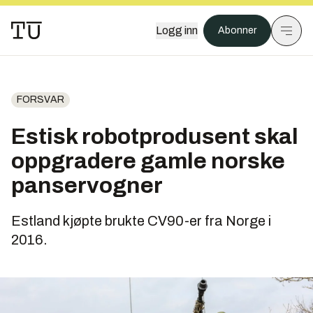
Logg inn
Abonner
FORSVAR
Estisk robotprodusent skal
oppgradere gamle norske
panservogner
Estland kjøpte brukte CV90-er fra Norge i
2016.