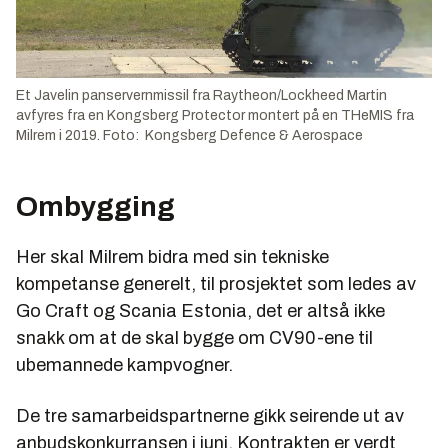
Et Javelin panservernmissil fra Raytheon/Lockheed Martin
avfyres fra en Kongsberg Protector montert på en THeMIS fra
Milrem i 2019. Foto: Kongsberg Defence & Aerospace
Ombygging
Her skal Milrem bidra med sin tekniske
kompetanse generelt, til prosjektet som ledes av
Go Craft og Scania Estonia, det er altså ikke
snakk om at de skal bygge om CV90-ene til
ubemannede kampvogner.
De tre samarbeidspartnerne gikk seirende ut av
anbudskonkurransen i juni. Kontrakten er verdt