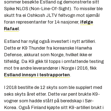
sommer besøkte Estland og demonstrerte sitt
Spike NLOS (Non-Line-Of-Sight). To missiler ble
skutt fra ei Oshkosh JLTV feltvogn mot sjømål
foran representanter for 14 nasjoner,
ifølge
Rafael
.
Estland har nylig også investert i nytt artilleri.
Dette er K9 Thunder fra koreanske Hanwha
Defense, akkurat som Norge, hvilket ikke er
tilfeldig. Da K9 gikk til topps i omfattende testing
mot tre andre leverandører i Norge i 2016, fikk
Estland innsyn i testrapporten
.
I 2018 bestilte de 12 skyts som ble supplert med
seks skyts året etter. Dette var pent brukte K9-
vogner som hadde stått på beredskap i Sør-
Korea. Også Finland kjøpte sitt K9-artilleri brukt i