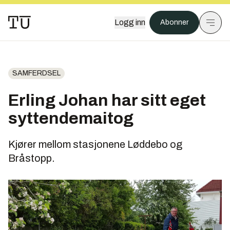
Logg inn
Abonner
SAMFERDSEL
Erling Johan har sitt eget
syttendemaitog
Kjører mellom stasjonene Løddebo og
Bråstopp.