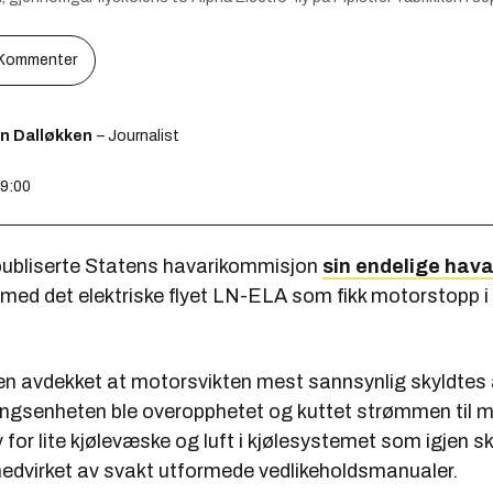
Kommenter
en Dalløkken
– Journalist
19:00
e publiserte Statens havarikommisjon
sin endelige hava
 med det elektriske flyet LN-ELA som fikk motorstopp i 
n avdekket at motorsvikten mest sannsynlig skyldtes 
ngsenheten ble overopphetet og kuttet strømmen til 
 for lite kjølevæske og luft i kjølesystemet som igjen sk
medvirket av svakt utformede vedlikeholdsmanualer.