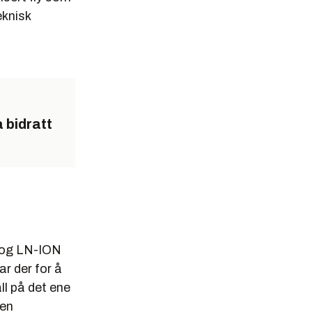
eknisk
a bidratt
N og LN-ION
ar der for å
ll på det ene
 en