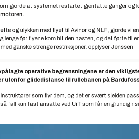
som gjorde at systemet restartet gjentatte ganger og k
 motoren.
ette og ulykken med flyet til Avinor og NLF, gjorde vi en
ng lenge før flyene kom hit den høsten, og det førte til 
 med ganske strenge restriksjoner, opplyser Jenssen.
vpålagte operative begrensningene er den viktigste
er utenfor glidedistanse til rullebanen på Bardufos
 instruktører som flyr dem, og det er svært sjelden pas
i så fall kun fast ansatte ved UiT som får en grundig ris