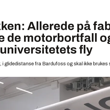
kken: Allerede på fa
 de motorbortfall o
niversitetets fly
 i glidedistanse fra Bardufoss og skal ikke brukes 