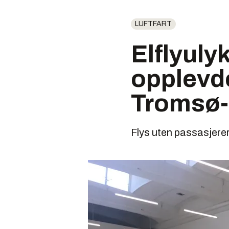
LUFTFART
Elflyuly
opplevde
Tromsø-u
Flys uten passasjerer,