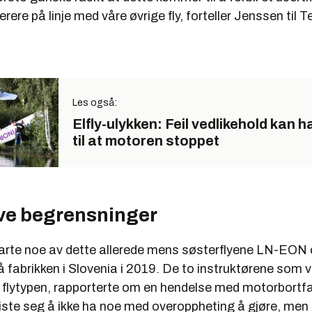
erere på linje med våre øvrige fly, forteller Jenssen til T
Les også:
Elfly-ulykken: Feil vedlikehold kan h
til at motoren stoppet
ve begrensninger
farte noe av dette allerede mens søsterflyene LN-EO
 fabrikken i Slovenia i 2019. De to instruktørene som v
å flytypen, rapporterte om en hendelse med motorbortfa
viste seg å ikke ha noe med overoppheting å gjøre, men