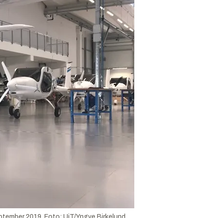
eptember 2019.
Foto:
UiT/Yngve Birkelund