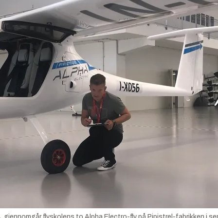
 gjennomgår flyskolens to Alpha Electro-fly på Pipistrel-fabrikken i s