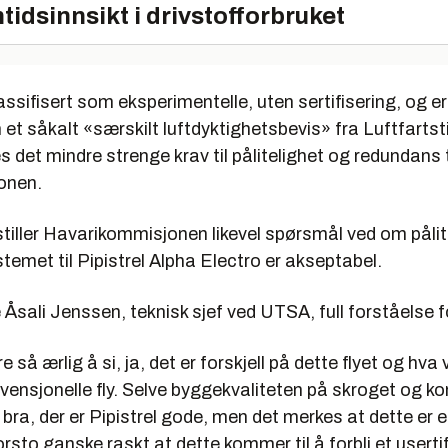
tidsinnsikt i drivstofforbruket
lassifisert som eksperimentelle, uten sertifisering, og e
et såkalt «særskilt luftdyktighetsbevis» fra Luftfartst
s det mindre strenge krav til pålitelighet og redundans t
jonen.
 stiller Havarikommisjonen likevel spørsmål ved om pålite
temet til Pipistrel Alpha Electro er akseptabel.
Åsali Jenssen, teknisk sjef ved UTSA, full forståelse f
så ærlig å si, ja, det er forskjell på dette flyet og hva vi
vensjonelle fly. Selve byggekvaliteten på skroget og k
ra, der er Pipistrel gode, men det merkes at dette er e
orsto ganske raskt at dette kommer til å forbli et userti