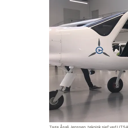
Tage Åsali Jenssen, teknisk sjef ved UTSA,