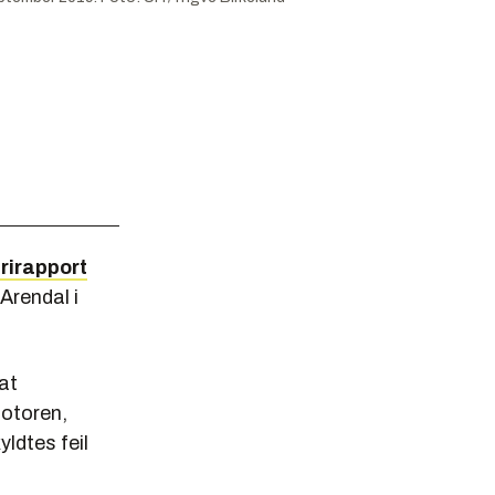
rirapport
Arendal i
at
motoren,
yldtes feil