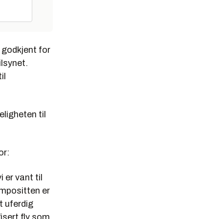
r godkjent for
ilsynet.
il
ligheten til
or:
 er vant til
ompositten er
t uferdig
fisert fly som