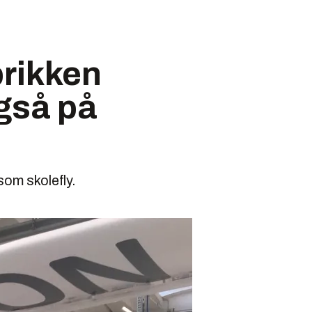
brikken
gså på
som skolefly.