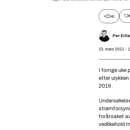
Del
Per Erli
23. mars 2021 - 
I forrige uk
etter ulykken
2019.
Undersøkelse
strømforsyni
forårsaket av
vedlikehold 