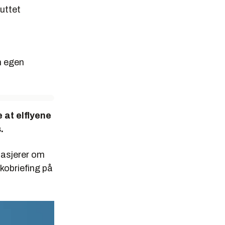
uttet
en egen
 at elflyene
s.
sasjerer om
ikobriefing på