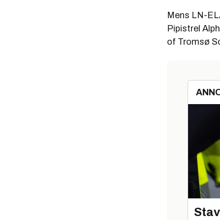
Mens LN-ELA a
Pipistrel Alph
of Tromsø Sch
ANN
Stav