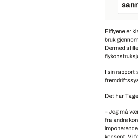
sann
Elflyene er k
bruk gjennom 
Dermed stille
flykonstruks
I sin rapport
fremdriftssys
Det har Tage 
– Jeg må være 
fra andre kon
imponerende b
konsept. Vi f