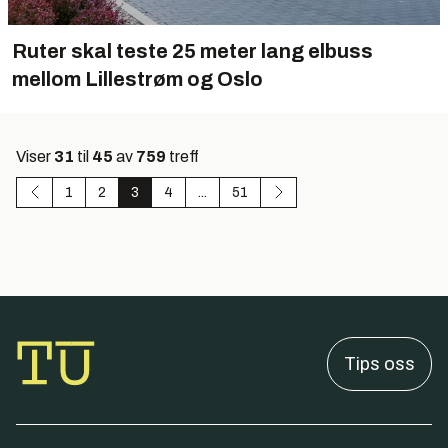
Ruter skal teste 25 meter lang elbuss
mellom Lillestrøm og Oslo
Viser
31
til
45
av
759
treff
1
2
3
4
...
51
Tips oss