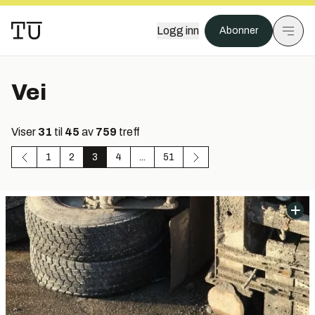
Logg inn
Abonner
Vei
Viser
31
til
45
av
759
treff
1
2
3
4
...
51