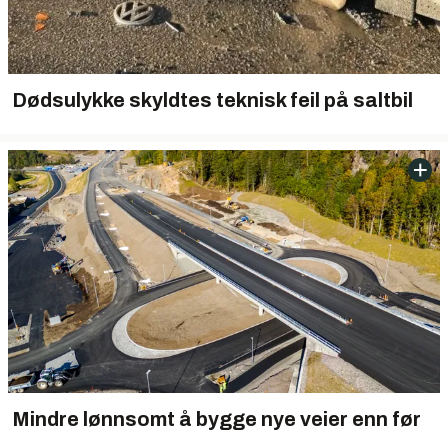
Dødsulykke skyldtes teknisk feil på saltbil
Mindre lønnsomt å bygge nye veier enn før