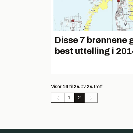
Disse 7 brønnene 
best uttelling i 20
Viser
16
til
24
av
24
treff
1
2