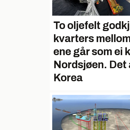
To oljefelt godk
kvarters mello
ene går som ei k
Nordsjøen. Det a
Korea