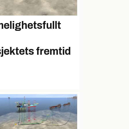
elighetsfullt
jektets fremtid