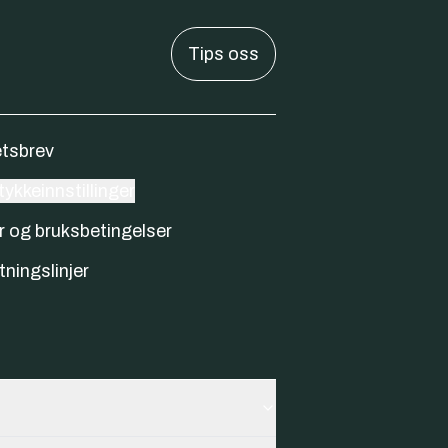
Tips oss
tsbrev
ykkeinnstillinger
r og bruksbetingelser
tningslinjer