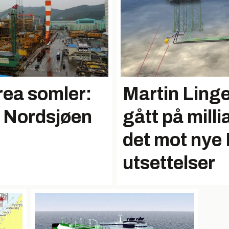
rea somler:
Martin Linge
i Nordsjøen
gått på mill
det mot nye
utsettelser