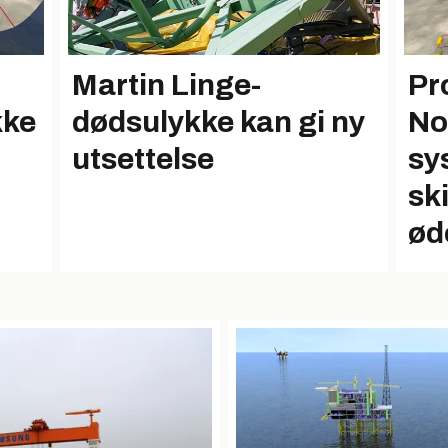
Martin Linge-
Pr
kke
dødsulykke kan gi ny
No
utsettelse
sy
ski
ød