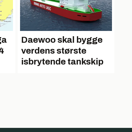
ga
Daewoo skal bygge
14
verdens største
isbrytende tankskip