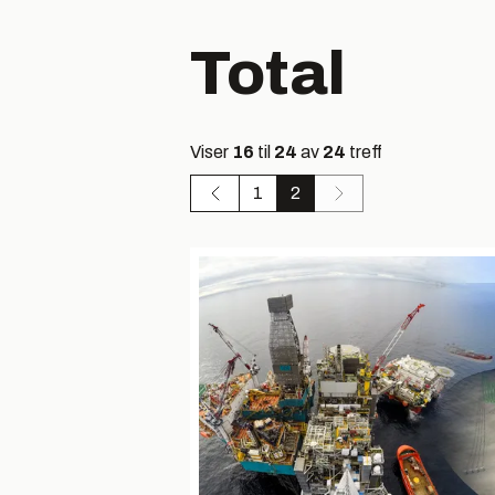
Total
Viser
16
til
24
av
24
treff
1
2