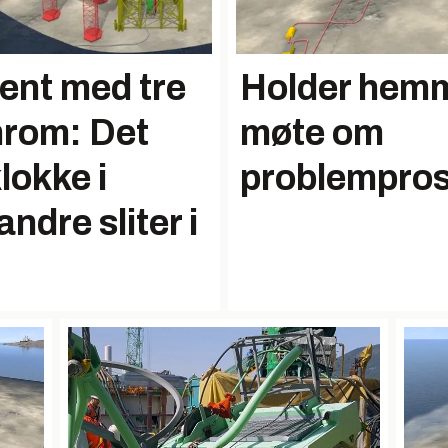
jent med tre
Holder hemm
mrom: Det
møte om
lokke i
problempros
ndre sliter i