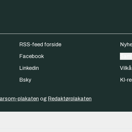
RSS-feed forside
Nyhe
Facebook
Samt
Linkedin
Vilkå
Bsky
KI-re
varsom-plakaten
og
Redaktørplakaten