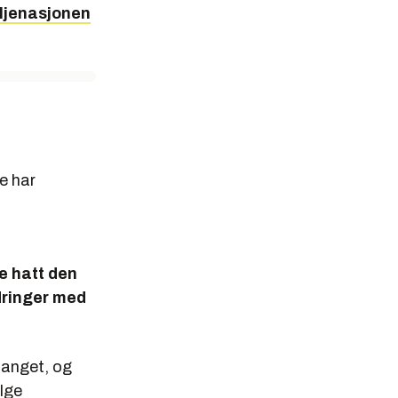
oljenasjonen
e har
ke hatt den
dringer med
fanget, og
ølge