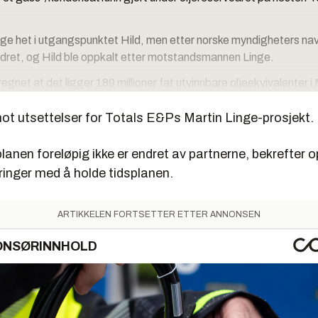
nge het i utgangspunktet Hild, men etter norske myndigheters navn
ndret, og Hild ble oppkalt etter motstandsmannen Linge.
egnet at det ligger 189 millioner fat utvinnbare oljeekvivalenter i
tet.
ot utsettelser for Totals E&Ps Martin Linge-prosjekt.
reservoarer og vanskelige forhold har gjort at det har tatt flere 
å gå videre til en utbygging­ av funnene.
lanen foreløpig ikke er endret av partnerne, bekrefter 
nen har planlagt oppstart sent i 2016.
ringer med å holde tidsplanen.
ARTIKKELEN FORTSETTER ETTER ANNONSEN
ONSØRINNHOLD