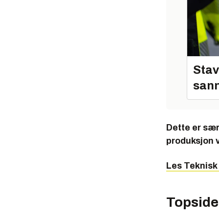
Stav
sann
Dette er sær
produksjon 
Les Teknisk
Topside