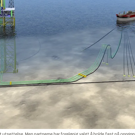
utsettelse. Men partnerne har foreløpig valgt å holde fast på opprinn