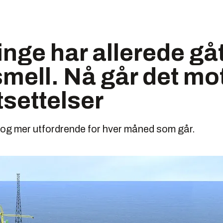
inge har allerede gå
smell. Nå går det mo
settelser
er og mer utfordrende for hver måned som går.