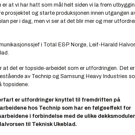
 er at vi har hatt som mål helt siden vi la frem utbyggi
øre prosjektet og starte produksjonen innen utgangen a
plan per i dag, men vi ser at det blir mer og mer utfordr
munikasjonssjef i Total E&P Norge, Leif-Harald Halvors
lad.
 at det er topside-arbeidet som er utfordringen. Det er
estående av Technip og Samsung Heavy Industries s
å topsidene.
erfart er utfordringer knyttet til fremdriften på
arbeidene hos Technip som har en følgeeffekt for
arbeidene i forbindelse med de ulike dekksmodulen
Halvorsen til Teknisk Ukeblad.