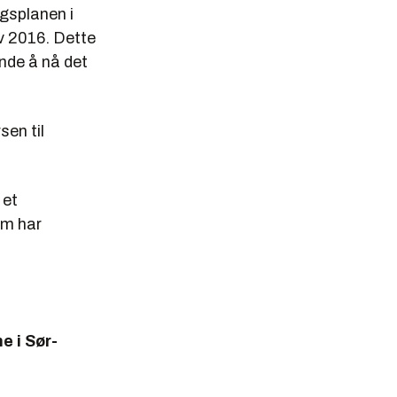
ngsplanen i
v 2016. Dette
ende å nå det
en til
 et
om har
e i Sør-