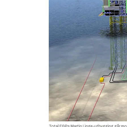
Total E&Ps Martin Linge-utbygging går mot 