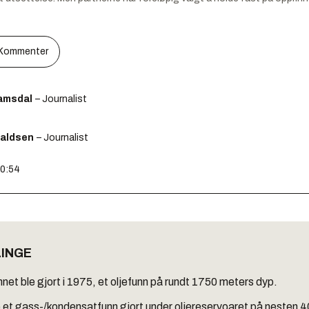
Kommenter
amsdal
– Journalist
raldsen
– Journalist
10:54
LINGE
nnet ble gjort i 1975, et oljefunn på rundt 1750 meters dyp.
e et gass-/kondensatfunn gjort under oljereservoaret på nesten 