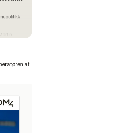
e­politikk
 Martin
tiår før man
operatøren at