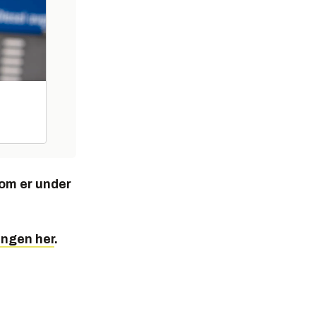
som er under
ingen her
.