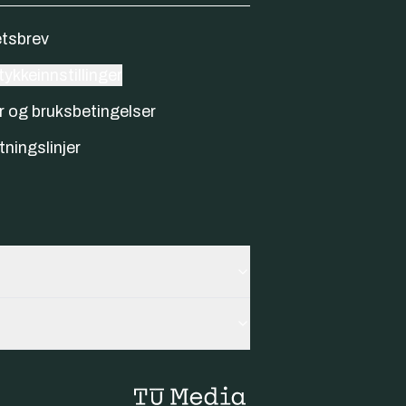
tsbrev
ykkeinnstillinger
r og bruksbetingelser
tningslinjer