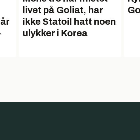
livet på Goliat, har
Go
går
ikke Statoil hatt noen
-
ulykker i Korea