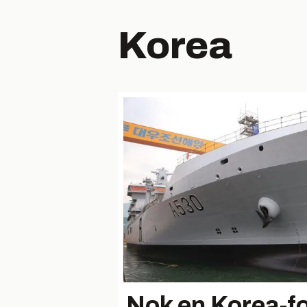
Korea
Nok en Korea-fo