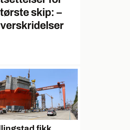
tørste skip: –
verskridelser
llingstad fikk