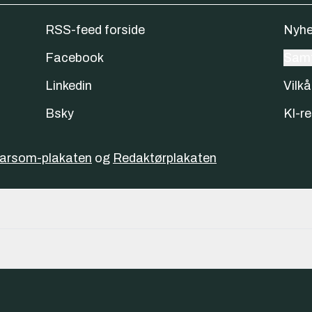
RSS-feed forside
Nyhe
Facebook
Samt
Linkedin
Vilkå
Bsky
KI-re
varsom-plakaten
og
Redaktørplakaten