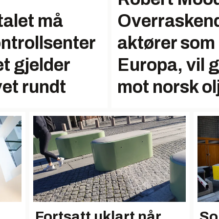
talet må
Overraskend
ontrollsenter
aktører som
t gjelder
Europa, vil 
et rundt
mot norsk ol
Fortsatt uklart når
So