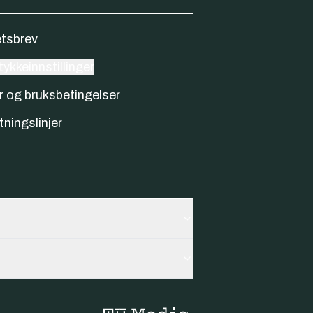
tsbrev
ykkeinnstillinger
r og bruksbetingelser
tningslinjer