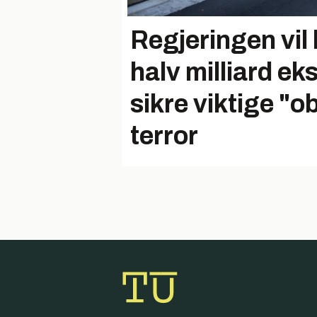
Regjeringen vil
halv milliard ek
sikre viktige "o
terror