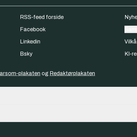
RSS-feed forside
Nyhe
Facebook
Samt
Linkedin
Vilkå
Bsky
KI-re
varsom-plakaten
og
Redaktørplakaten