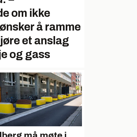
e om ikke
 ønsker å ramme
gjøre et anslag
je og gass
lberg må møte i