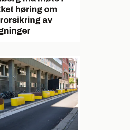
kket høring om
rrorsikring av
gninger