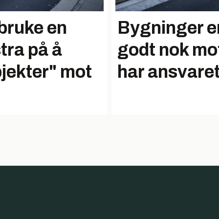
 bruke en
Bygninger er
stra på å
godt nok mot 
bjekter" mot
har ansvare