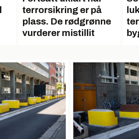
l
terrorsikring er på
lu
plass. De rødgrønne
te
vurderer mistillit
by