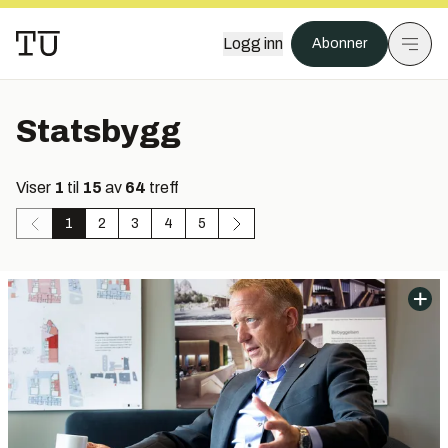
Logg inn
Abonner
Statsbygg
Viser
1
til
15
av
64
treff
1
2
3
4
5