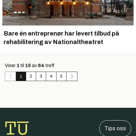
Bare én entreprenør har levert tilbud på
rehabilitering av Nationaltheatret
Viser
1
til
15
av
64
treff
1
2
3
4
5
Tips oss