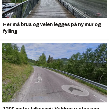
Her må brua og veien legges på ny mur og
fylling
1200 meter fylkesvei i Valdres rustes opp