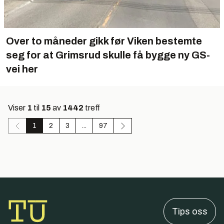
Over to måneder gikk før Viken bestemte
seg for at Grimsrud skulle få bygge ny GS-
vei her
Viser
1
til
15
av
1442
treff
1
2
3
...
97
Tips oss