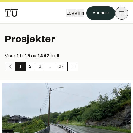
Logg inn
Abonner
Prosjekter
Viser
1
til
15
av
1442
treff
1
2
3
...
97