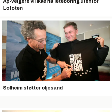
Ap-velgere vil ikke ha leteboring utenfor
Lofoten
Solheim støtter oljesand