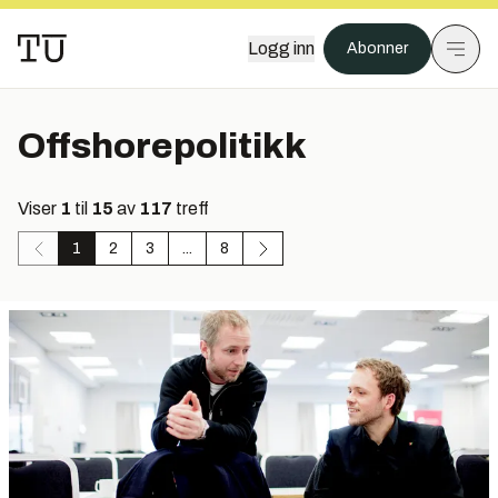
Logg inn
Abonner
Offshorepolitikk
Viser
1
til
15
av
117
treff
1
2
3
...
8