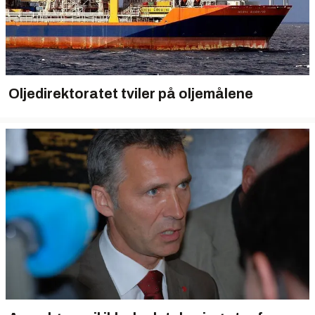
Oljedirektoratet tviler på oljemålene