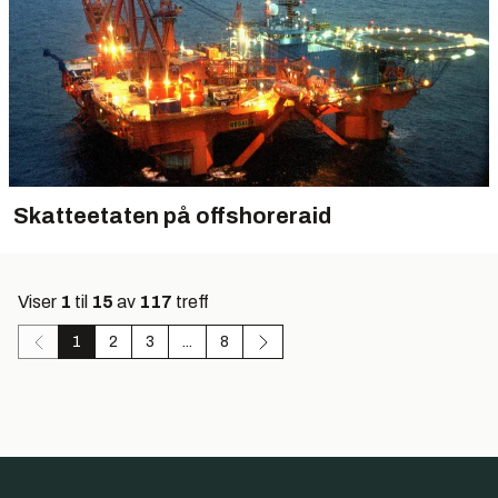
Skatteetaten på offshoreraid
Viser
1
til
15
av
117
treff
1
2
3
...
8