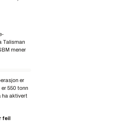
e-
ra Talisman
. SBM mener
erasjon er
 er 550 tonn
å ha aktivert
 feil