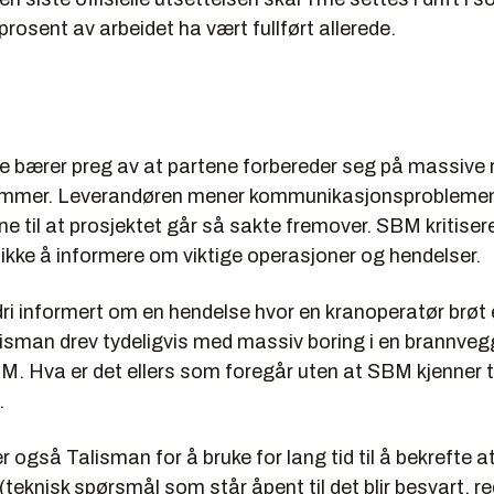
rosent av arbeidet ha vært fullført allerede.
bærer preg av at partene forbereder seg på massive r
ommer. Leverandøren mener kommunikasjonsproblemen
 til at prosjektet går så sakte fremover. SBM kritiser
ikke å informere om viktige operasjoner og hendelser.
ri informert om en hendelse hvor en kranoperatør brøt e
sman drev tydeligvis med massiv boring i en brannvegg 
. Hva er det ellers som foregår uten at SBM kjenner ti
.
r også Talisman for å bruke for lang tid til å bekrefte a
teknisk spørsmål som står åpent til det blir besvart, re