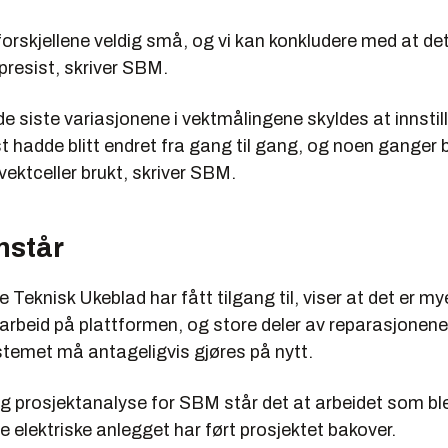
forskjellene veldig små, og vi kan konkludere med at d
presist, skriver SBM.
 de siste variasjonene i vektmålingene skyldes at innstil
t hadde blitt endret fra gang til gang, og noen ganger 
 vektceller brukt, skriver SBM.
nstår
eknisk Ukeblad har fått tilgang til, viser at det er my
arbeid på plattformen, og store deler av reparasjonene
stemet må antageligvis gjøres på nytt.
g prosjektanalyse for SBM står det at arbeidet som ble
e elektriske anlegget har ført prosjektet bakover.