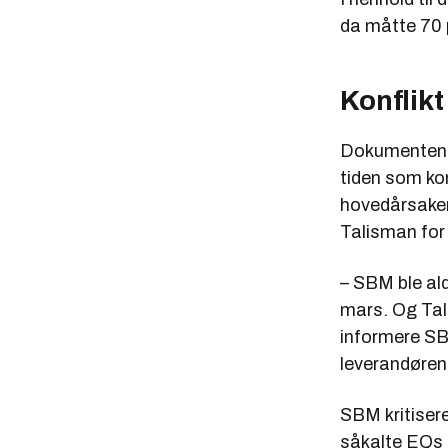
da måtte 70 p
Konflikt
Dokumentene 
tiden som k
hovedårsakene
Talisman for 
– SBM ble ald
mars. Og Tali
informere SBM
leverandøren
SBM kritisere
såkalte EQs (