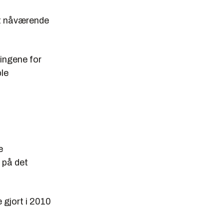
et nåværende
lingene for
ble
e
 på det
 gjort i 2010