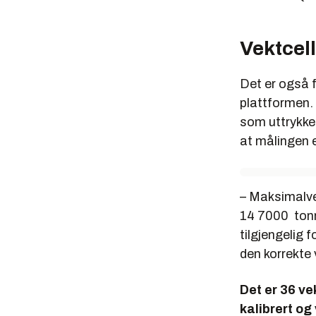
Vektcell
Det er også fu
plattformen. 
som uttrykker
at målingen e
– Maksimalve
14 7000 tonn 
tilgjengelig 
den korrekte 
Det er 36 vek
kalibrert og 