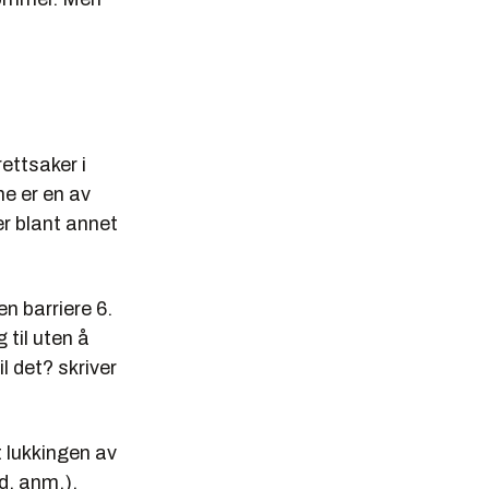
ettsaker i
e er en av
er blant annet
n barriere 6.
til uten å
l det? skriver
t lukkingen av
d. anm.).