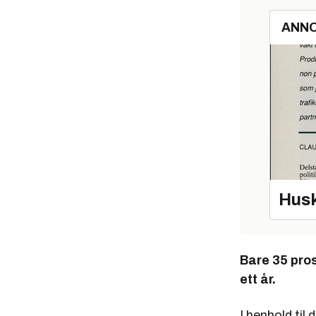
ANN
Husk
Bare 35 pros
ett år.
I henhold til