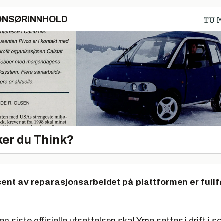
ONSØRINNHOLD
er du Think?
ent av reparasjonsarbeidet på plattformen er fullf
 den siste offisielle utsettelsen skal Yme settes i drift 