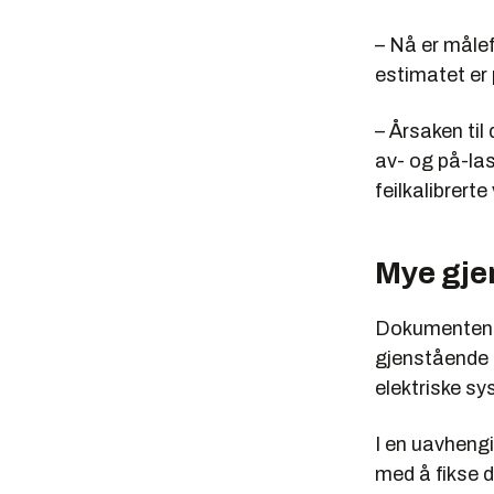
– Nå er måle
estimatet er 
– Årsaken til
av- og på-las
feilkalibrerte
Mye gje
Dokumentene T
gjenstående 
elektriske sy
I en uavhengi
med å fikse d