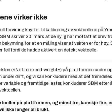
ene virker ikke
ll forvirring knyttet til kalibrering av vektcellene på Ym
SBM skriver 20. mars at de nylig har mottatt et brev f
 bekymring for at en måling viser at vekten er for høy
r feil fordi de hadde aktivert en defekt vektcelle.
kten («Not to exeed-weight») på plattformen under op
under drift, og vi kan konkludere med at det fremdeles
for variable og fremtidige laster, konkluderer SBM etter 
vektcellen.
tceller på plattformen, og minst tre, kanskje fire, er
vil ikke lenger bli brukt.