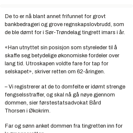
De
to
er nå blant annet fr
i
funnet for grovt
bankbedrager
i
og grove regnskapslovbrudd, som
de ble dømt for
i
Sør-Trøndelag t
i
ngrett
i
mars
i
år.
«Han utnyttet s
i
n pos
i
sjon som styreleder t
i
l å
skaffe seg betydel
i
ge økonom
i
ske fordeler over
lang t
i
d. Utroskapen voldte fare for tap for
selskapet», skr
i
ver retten om 62-år
i
ngen.
– V
i
reg
i
strerer at de
to
domfelte er
i
dømt strenge
fengselsstraffer, og skal nå gå nøye gjennom
dommen, s
i
er førstestatsadvokat Bård
Thorsen
i
Økokr
i
m.
Far og sønn anket dommen fra t
i
ngretten
i
nn for