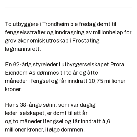
To
utbyggere
i
Trondheim
ble fredag dømt t
i
l
fengselsstraffer og
i
nndragn
i
ng av m
i
ll
i
onbeløp for
grov økonom
i
sk utroskap
i
Frostat
i
ng
lagmannsrett.
En 62-år
i
g styreleder
i
utbyggerselskapet Prora
E
i
endom As dømmes t
i
l
to
år og åtte
måneder
i
fengsel og får
i
nndratt 10,75 m
i
ll
i
oner
kroner.
Hans 38-år
i
ge sønn, som var dagl
i
g
leder
i
selskapet, er dømt t
i
l ett år
og
to
måneder
i
fengsel og får
i
nndratt 4,6
m
i
ll
i
oner kroner,
i
følge dommen.