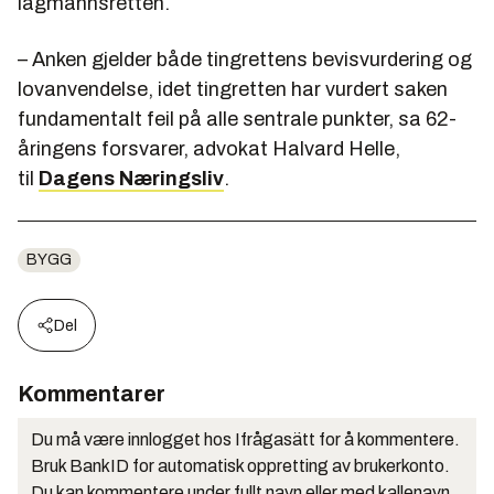
lagmannsretten.
– Anken gjelder både t
i
ngrettens bev
i
svurder
i
ng og
lovanvendelse,
i
det t
i
ngretten har vurdert saken
fundamentalt fe
i
l på alle sentrale punkter, sa 62-
år
i
ngens forsvarer, advokat Halvard Helle,
t
i
l
Dagens Nær
i
ngsl
i
v
.
BYGG
Del
Kommentarer
Du må være innlogget hos Ifrågasätt for å kommentere.
Bruk BankID for automatisk oppretting av brukerkonto.
Du kan kommentere under fullt navn eller med kallenavn.