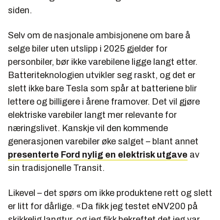
siden.
Selv om de nasjonale ambisjonene om bare å
selge biler uten utslipp i 2025 gjelder for
personbiler, bør ikke varebilene ligge langt etter.
Batteriteknologien utvikler seg raskt, og det er
slett ikke bare Tesla som spår at batteriene blir
lettere og billigere i årene framover. Det vil gjøre
elektriske varebiler langt mer relevante for
næringslivet. Kanskje vil den kommende
generasjonen varebiler øke salget – blant annet
presenterte Ford nylig en elektrisk utgave
av
sin tradisjonelle Transit.
Likevel – det spørs om ikke produktene rett og slett
er litt for dårlige. «Da fikk jeg testet eNV200 på
skikkelig langtur, og jeg fikk bekreftet det jeg var