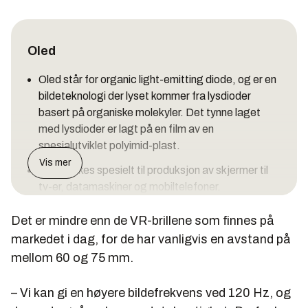
Oled
Oled står for organic light-emitting diode, og er en
bildeteknologi der lyset kommer fra lysdioder
basert på organiske molekyler. Det tynne laget
med lysdioder er lagt på en film av en
spesialutviklet polyimid-plast.
Vis mer
Oled brukes spesielt til produksjon av skjermer til
tv-er, datamaskiner og mobiltelefoner.
Det er mindre enn de VR-brillene som finnes på
markedet i dag, for de har vanligvis en avstand på
mellom 60 og 75 mm.
– Vi kan gi en høyere bildefrekvens ved 120 Hz, og