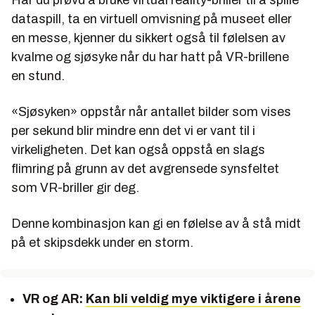
Har du prøvd å bruke virtual reality-briller til å spille
dataspill, ta en virtuell omvisning på museet eller
en messe, kjenner du sikkert også til følelsen av
kvalme og sjøsyke når du har hatt på VR-brillene
en stund.
«Sjøsyken» oppstår når antallet bilder som vises
per sekund blir mindre enn det vi er vant til i
virkeligheten. Det kan også oppstå en slags
flimring på grunn av det avgrensede synsfeltet
som VR-briller gir deg.
Denne kombinasjon kan gi en følelse av å stå midt
på et skipsdekk under en storm.
VR og AR:
Kan bli veldig mye viktigere i årene