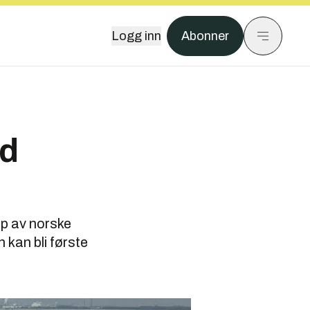
Logg inn
Abonner
ed
lp av norske
 kan bli første