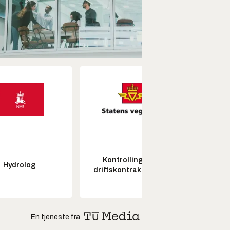
Kontrollingeniør
Fagl
Hydrolog
driftskontrakt elektro
ubema
En tjeneste fra