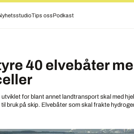
Nyhetsstudio
Tips oss
Podkast
tyre 40 elvebåter m
eller
 utviklet for blant annet landtransport skal med hje
il bruk på skip. Elvebåter som skal frakte hydrogen