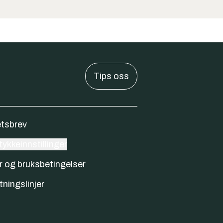
Tips oss
tsbrev
ykkeinnstillinger
r og bruksbetingelser
tningslinjer