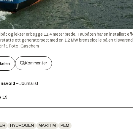
båt og lekter er begge 11,4 meter brede. Taubåten har en installert ef
tatte ett generatorsett med en 1,2 MW brenselcelle på en tilsvarende
rift.
Foto:
Gaschem
Kommenter
kkelen
ensvold
– Journalist
4:19
ER
HYDROGEN
MARITIM
PEM