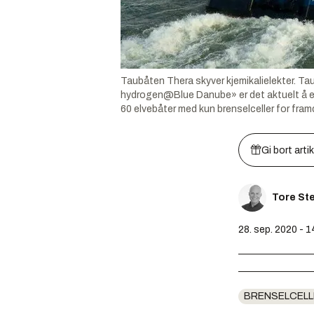
Taubåten Thera skyver kjemikalielekter. Tau
hydrogen@Blue Danube» er det aktuelt å ers
60 elvebåter med kun brenselceller for framd
Gi bort arti
Tore St
28. sep. 2020 - 1
BRENSELCELL