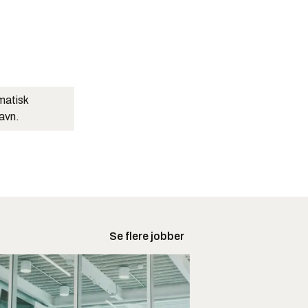
matisk
navn.
Se flere jobber