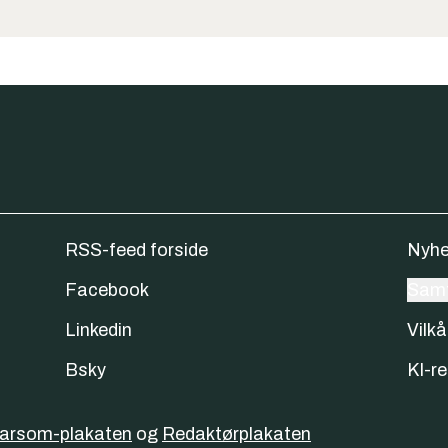
RSS-feed forside
Nyhe
Facebook
Samt
Linkedin
Vilkå
Bsky
KI-re
varsom-plakaten
og
Redaktørplakaten