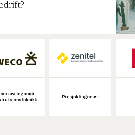
edrift?
ior sivilingeniør
Prosjektingeniør
struksjonsteknikk