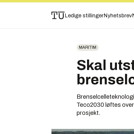
Ledige stillinger
Nyhetsbrev
MARITIM
Skal uts
brenselc
Brenselcelleteknologi
Teco2030 løftes over t
prosjekt.