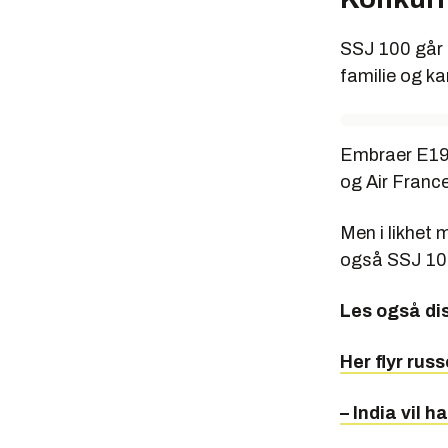
SSJ 100 går 
familie og k
Embraer E190
og Air Franc
Men i likhet m
også SSJ 100
Les også di
Her flyr rus
– India vil h