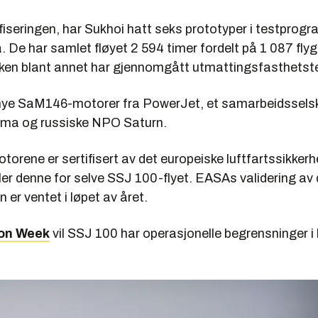
fiseringen, har Sukhoi hatt seks prototyper i testprog
a. De har samlet fløyet 2 594 timer fordelt på 1 087 fly
ken blant annet har gjennomgått utmattingsfasthetste
 nye SaM146-motorer fra PowerJet, et samarbeidssel
cma og russiske NPO Saturn.
orene er sertifisert av det europeiske luftfartssikker
r denne for selve SSJ 100-flyet. EASAs validering av 
n er ventet i løpet av året.
ion Week
vil SSJ 100 har operasjonelle begrensninger i h