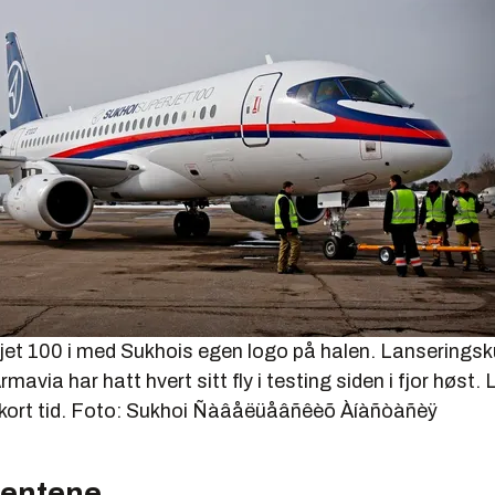
jet 100 i med Sukhois egen logo på halen. Lanserings
mavia har hatt hvert sitt fly i testing siden i fjor høst.
kort tid. Foto: Sukhoi
Ñàâåëüåâñêèõ Àíàñòàñèÿ
entene