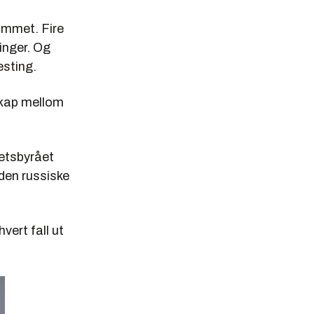
rammet. Fire
ginger. Og
sting.
skap mellom
hetsbyrået
den russiske
vert fall ut