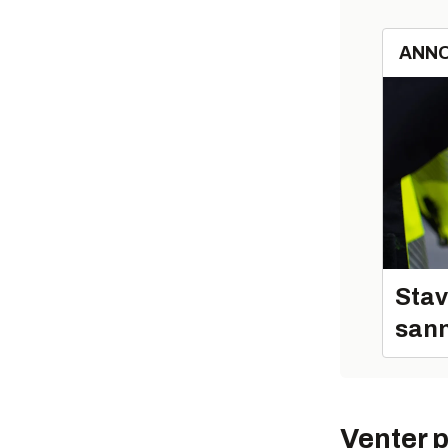
ANN
Stav
sann
Venter 