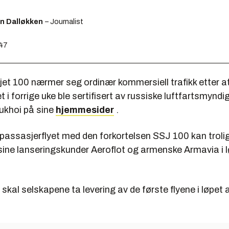
en Dalløkken
– Journalist
:47
jet 100 nærmer seg ordinær kommersiell trafikk etter a
t i forrige uke ble sertifisert av russiske luftfartsmyndi
ukhoi på sine
hjemmesider
.
 passasjerflyet med den forkortelsen SSJ 100 kan trol
 sine lanseringskunder Aeroflot og armenske Armavia i 
 skal selskapene ta levering av de første flyene i løpet 