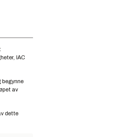
t
gheter, IAC
ig begynne
løpet av
av dette