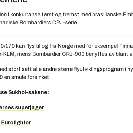
inn i konkurranse først og fremst med brasilianske Emb
anadiske Bombardiers CRJ-serie.
/170 kan flys til og fra Norge med for eksempel Finna
e-KLM, mens Bombardier CRJ-900 benyttes av blant a
ed stort sett alle andre større flyutviklingsprogram i nye
 en smule forsinket.
sse Sukhoi-sakene:
sernes superjager
a Eurofighter