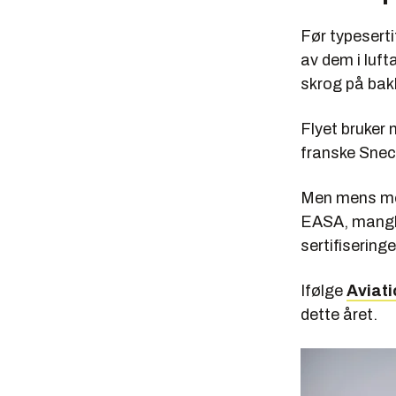
Før typeserti
av dem i luft
skrog på bak
Flyet bruker
franske Sne
Men mens mot
EASA, mangle
sertifiseringe
Ifølge
Aviat
dette året.