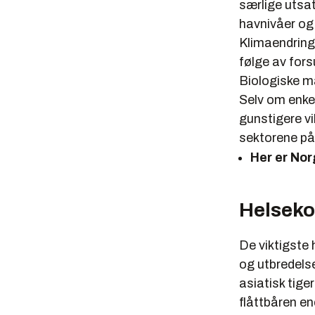
særlige utsat
havnivåer og
Klimaendringe
følge av fors
Biologiske ma
Selv om enke
gunstigere vi
sektorene på
Her er No
Helseko
De viktigste
og utbredelse
asiatisk tig
flåttbåren en