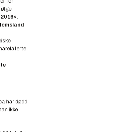
er for
følge
 2016».
dlemsland
eiske
imarelaterte
fte
opa har dødd
man ikke