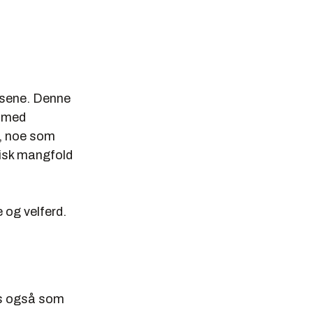
nsene. Denne
r med
e, noe som
ogisk mangfold
 og velferd.
es også som