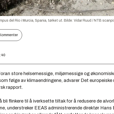
pus del Rio i Murcia, Spania, tørket ut.
Bilde:
Vidar Ruud / NTB scanpi
Kommenter
7:40
foran store helsemessige, miljømessige og økonomisk
 som følge av klimaendringene, advarer Det europeiske 
rsk rapport.
li flinkere til å iverksette tiltak for å redusere de alvor
e, understreker EEAS administrerende direktør Hans 