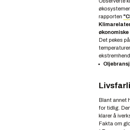
Observerte k
økosystemer,
rapporten
"C
Klimarelate
økonomiske t
Det pekes på 
temperaturer,
ekstremhende
Oljebransj
Livsfarl
Blant annet h
for tidlig. D
klarer å iver
Fakta om glo