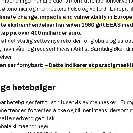
limaendringer har allerede fått omfattende konsekvens
 økonomier og menneskers helse og velferd i Europa, i
limate change, impacts and vulnerability in Europe
rte ekstremhendelser har siden 1980 gitt EEAS me
ap på over 400 milliarder euro.
at det stadig settes nye rekorder for globale og europ
 havnivåer og redusert havis i Arktis. Samtidig øker kl
lser.
en ser fornybart:
– Dette indikerer et paradigmeski
ige hetebølger
ar hetebølger ført til at titusenvis av mennesker i Eur
enne trenden forventes å øke og bli mer intens, dersom 
ksette nødvendige tiltak.
bale klimaendringer