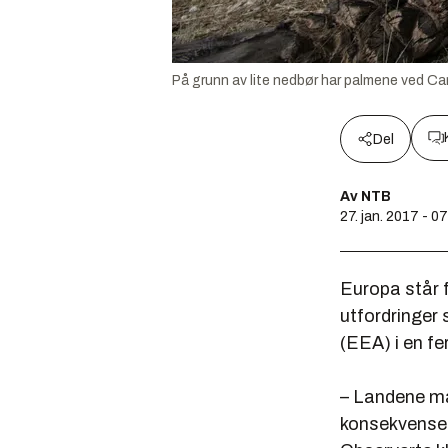
På grunn av lite nedbør har palmene ved Cam
Del
Av NTB
27. jan. 2017 - 0
Europa står 
utfordringer
(EEA) i en fe
– Landene må b
konsekvensen