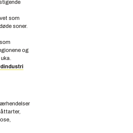
 stigende
avet som
 døde soner.
, som
 regionene og
 uka.
rdindustri
værhendelser
åttarter,
iose,