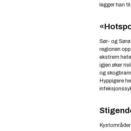
legger han til
«Hotspo
Sør- og Sørø
regionen opp
ekstrem hete
igjen øker ri
og skogbran
Hyppigere het
infeksjonssy
Stigend
Kystområder 