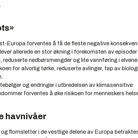
.
ts»
st-Europa forventes å få de fleste negative konsekve
lever allerede en stor økning i forekomsten av episode
, reduserte nedbørsmengder og lite vannføring i elven
sikoen for alvorlig tørke, reduserte avlinger, tap av biol
n.
ebølger og endringer i utbredelsen av klimasensitive
kdommer forventes å øke risikoen for menneskers helse
e havnivåer
og flomsletter i de vestlige delene av Europa betrakt