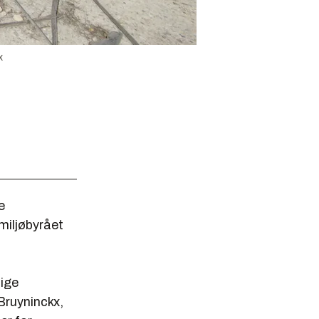
x
e
miljøbyrået
lige
Bruyninckx,