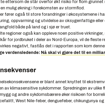
te ettersom de står overfor økt risiko for flom grunnet
 en mulig økning i forekomsten av stormflod.
r fører også til store forandringer i økosystemene i h
uring, oppvarming og utvidelse av oksygenfattige eller
ngfold både på land og i sjø er truet.
lte regioner også kan oppleve noen positive virkninger
lkår for jordbruket i deler av Nord-Europa, vil de fleste
virkes negativt, fastlås det i rapporten som kom denne
rge verdensledende:
Nå skal vi gjøre det til en millia
nsekvenser
 helsekonsekvensene er blant annet knyttet til ekstrem
n av klimasensitive sykdommer. Spredningen av ulike fl
ermygg og andre sykdomsbærere øker risikoen for borrel
cefalitt, West Nile-feber, denguefeber, chikungunya og