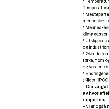
* Temperature
Temperaturøk
* Mesteparte
menneskeskap
* Menneskene
klimagasser 
* Utslippene 
og industripr
* Økende tem
tørke, flom o
og verdens m
* Endringene 
(Kilder: IP
– Omfanget 
av hvor effe
rapporten.
– Vi er også 