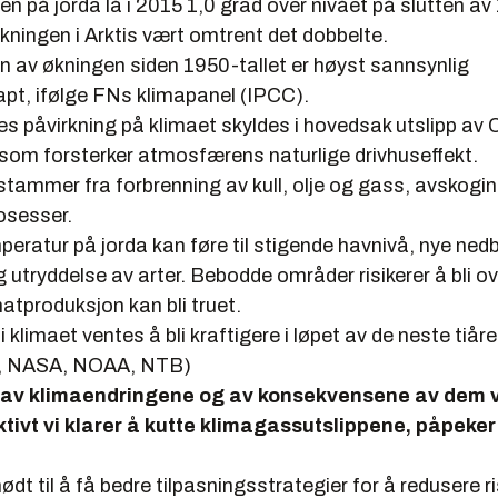
n på jorda lå i 2015 1,0 grad over nivået på slutten av
ningen i Arktis vært omtrent det dobbelte.
n av økningen siden 1950-tallet er høyst sannsynlig
t, ifølge FNs klimapanel (IPCC).
s påvirkning på klimaet skyldes i hovedsak utslipp av
som forsterker atmosfærens naturlige drivhuseffekt.
stammer fra forbrenning av kull, olje og gass, avskogin
osesser.
peratur på jorda kan føre til stigende havnivå, nye ne
g utryddelse av arter. Bebodde områder risikerer å bli
atproduksjon kan bli truet.
i klimaet ventes å bli kraftigere i løpet av de neste tiår
CC, NASA, NOAA, NTB)
av klimaendringene og av konsekvensene av dem v
ktivt vi klarer å kutte klimagassutslippene, påpeker
nødt til å få bedre tilpasningsstrategier for å redusere r