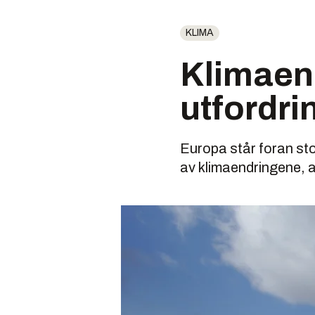
KLIMA
Klimaend
utfordri
Europa står foran st
av klimaendringene, a