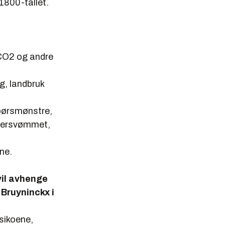
 1800-tallet.
 CO2 og andre
g, landbruk
dbørsmønstre,
 oversvømmet,
ene.
il avhenge
 Bruyninckx i
isikoene,