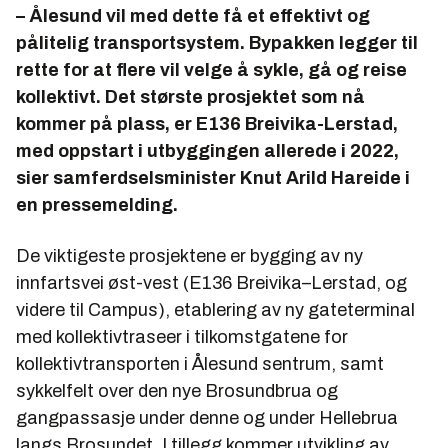
– Ålesund vil med dette få et effektivt og
pålitelig transportsystem. Bypakken legger til
rette for at flere vil velge å sykle, gå og reise
kollektivt. Det største prosjektet som nå
kommer på plass, er E136 Breivika-Lerstad,
med oppstart i utbyggingen allerede i 2022,
sier samferdselsminister Knut Arild Hareide i
en pressemelding.
De viktigeste prosjektene er bygging av ny
innfartsvei øst-vest (E136 Breivika–Lerstad, og
videre til Campus), etablering av ny gateterminal
med kollektivtraseer i tilkomstgatene for
kollektivtransporten i Ålesund sentrum, samt
sykkelfelt over den nye Brosundbrua og
gangpassasje under denne og under Hellebrua
langs Brosundet. I tillegg kommer utvikling av