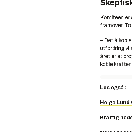
Skeptisk
Komiteen er 
framover. To 
– Det å koble
utfordring vi 
året er et dr
koble kraften 
Les også:
Helge Lund v
Kraftig neds