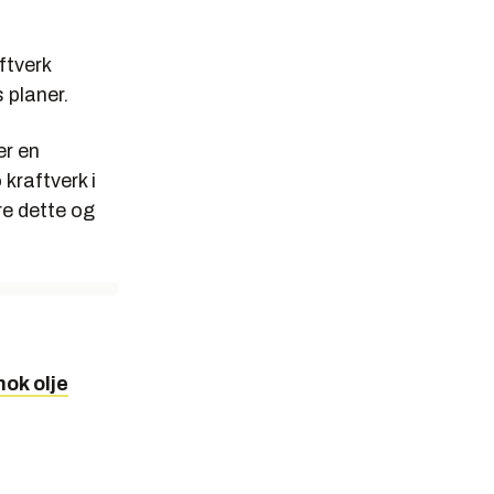
ftverk
 planer.
er en
 kraftverk i
re dette og
nok olje