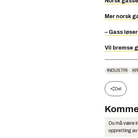
Norsk gassek
Mer norsk ga
– Gass løser
Vil bremse 
INDUSTRI
K
Del
Komme
Du må være in
oppretting av