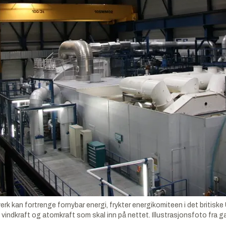
an fortrenge fornybar energi, frykter energikomiteen i det britiske 
e ny vindkraft og atomkraft som skal inn på nettet. Illustrasjonsfoto fra