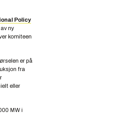
ional Policy
 av ny
iver komiteen
ørselen er på
uksjon fra
r
elt eller
1000 MW i