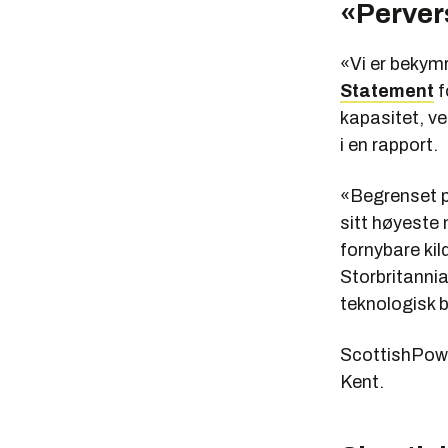
«Perver
«Vi er bekymr
Statement
f
kapasitet, ve
i en rapport.
«Begrenset p
sitt høyeste
fornybare kil
Storbritannia
teknologisk 
ScottishPower
Kent.