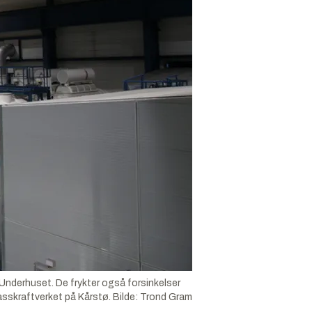
Underhuset. De frykter også forsinkelser
 gasskraftverket på Kårstø.
Bilde:
Trond Gram