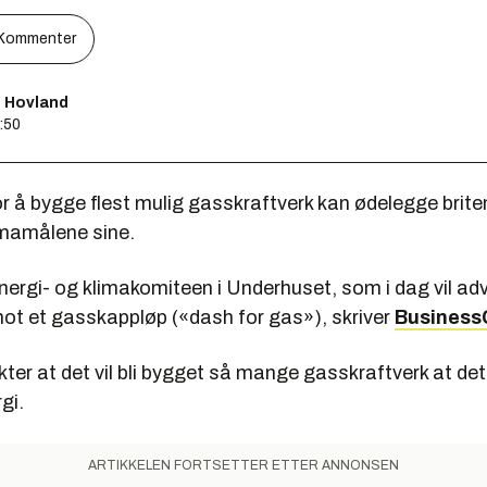
Kommenter
s Hovland
2:50
r å bygge flest mulig gasskraftverk kan ødelegge briten
imamålene sine.
nergi- og klimakomiteen i Underhuset, som i dag vil ad
mot et gasskappløp («dash for gas»), skriver
Business
ter at det vil bli bygget så mange gasskraftverk at det
gi.
ARTIKKELEN FORTSETTER ETTER ANNONSEN