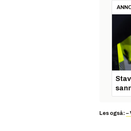
ANN
Stav
sann
Les også:
– 