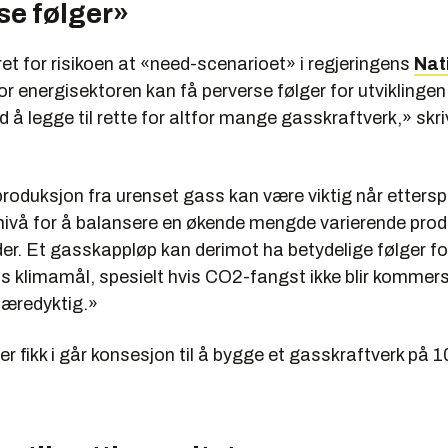
se følger»
et for risikoen at «need-scenarioet» i regjeringens
Nat
or energisektoren kan få perverse følger for utviklingen
d å legge til rette for altfor mange gasskraftverk,» skr
roduksjon fra urenset gass kan være viktig når ettersp
 nivå for å balansere en økende mengde varierende prod
der. Et gasskappløp kan derimot ha betydelige følger fo
s klimamål, spesielt hvis CO2-fangst ikke blir kommersi
bæredyktig.»
 fikk i går konsesjon til å bygge et gasskraftverk på 