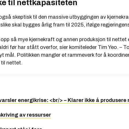
e til nettkapasiteten
også skeptisk til den massive utbyggingen av kjernekra
slike skal bygges årlig fram til 2025, ifølge regjeringens
 opp så mye kjernekraft og annen produksjon til nettet 
aldri før har stått overfor, sier komiteleder Tim Yeo. – To
øyt mål. Politikken mangler et rammeverk for å koordine
til nettet.
arsler energikrise: <br/> – Klarer ikke å produsere 
kriving av ressurser