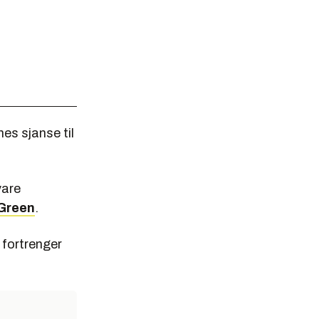
es sjanse til
vare
Green
.
 fortrenger