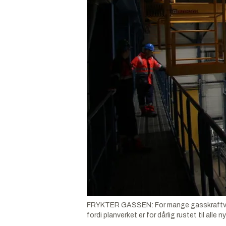
FRYKTER GASSEN: For mange gasskraftverk k
fordi planverket er for dårlig rustet til all