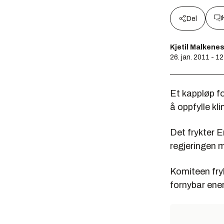
Del
Kjetil Malkene
26. jan. 2011 - 1
Et kappløp fo
å oppfylle kl
Det frykter E
regjeringen 
Komiteen fryk
fornybar ener