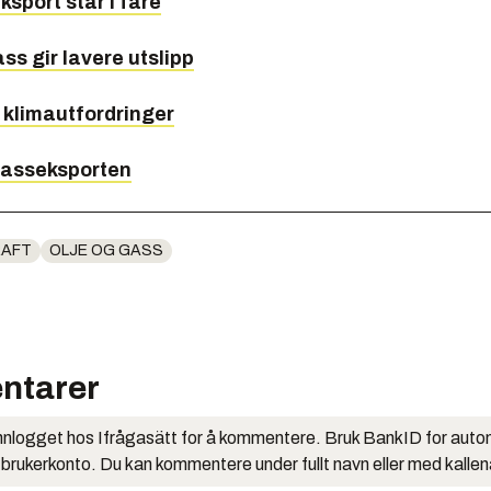
sport står i fare
ss gir lavere utslipp
 klimautfordringer
gasseksporten
RAFT
OLJE OG GASS
ntarer
nlogget hos Ifrågasätt for å kommentere. Bruk BankID for auto
 brukerkonto. Du kan kommentere under fullt navn eller med kalle