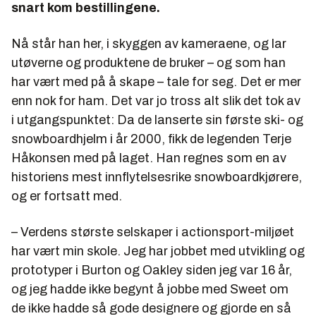
snart kom bestillingene.
Nå står han her, i skyggen av kameraene, og lar
utøverne og produktene de bruker – og som han
har vært med på å skape – tale for seg. Det er mer
enn nok for ham. Det var jo tross alt slik det tok av
i utgangspunktet: Da de lanserte sin første ski- og
snowboardhjelm i år 2000, fikk de legenden Terje
Håkonsen med på laget. Han regnes som en av
historiens mest innflytelsesrike snowboardkjørere,
og er fortsatt med.
– Verdens største selskaper i actionsport-miljøet
har vært min skole. Jeg har jobbet med utvikling og
prototyper i Burton og Oakley siden jeg var 16 år,
og jeg hadde ikke begynt å jobbe med Sweet om
de ikke hadde så gode designere og gjorde en så