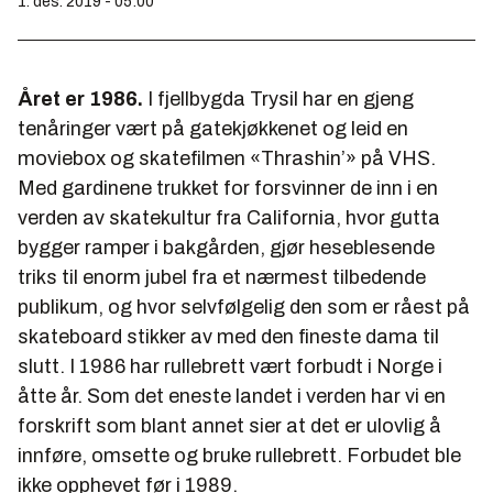
1. des. 2019 - 05:00
Året er 1986.
I fjellbygda Trysil har en gjeng
tenåringer vært på gatekjøkkenet og leid en
moviebox og skatefilmen «Thrashin’» på VHS.
Med gardinene trukket for forsvinner de inn i en
verden av skatekultur fra California, hvor gutta
bygger ramper i bakgården, gjør heseblesende
triks til enorm jubel fra et nærmest tilbedende
publikum, og hvor selvfølgelig den som er råest på
skateboard stikker av med den fineste dama til
slutt. I 1986 har rullebrett vært forbudt i Norge i
åtte år. Som det eneste landet i verden har vi en
forskrift som blant annet sier at det er ulovlig å
innføre, omsette og bruke rullebrett. Forbudet ble
ikke opphevet før i 1989.