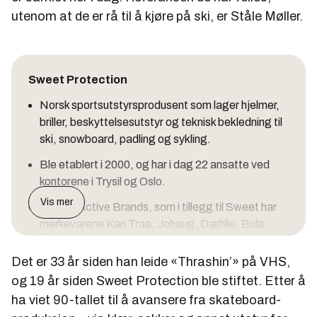
utenom at de er rå til å kjøre på ski, er Ståle Møller.
Sweet Protection
Norsk sportsutstyrsprodusent som lager hjelmer,
briller, beskyttelsesutstyr og teknisk bekledning til
ski, snowboard, padling og sykling.
Ble etablert i 2000, og har i dag 22 ansatte ved
kontorene i Trysil og Oslo.
Vis mer
Eies av Active Brands, som i tillegg til Sweet har
merkevarene Kari Traa, Johaug, Dæhlie, Bula,
Åsnes og Vossatassar. I 2018 hadde konsernet en
omsetning på cirka 1,1 milliard kroner.
Det er 33 år siden han leide «Thrashin’» på VHS,
og 19 år siden Sweet Protection ble stiftet. Etter å
Active Brands eies av FSN Capital (70%), Holta
ha viet 90-tallet til å avansere fra skateboard-
Invest (20%) og utøvere og ansatte (10%).