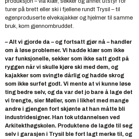
produksjon – via klær, sekker og annet utstyr for
Har vunnet over 20 design- og innovasjonspriser i
turer på brett eller ski i fjellene rundt Trysil – til
perioden 2001 til 2019.
egenproduserte elvekajakker og hjelmer til samme
bruk, kom gjennombruddet.
– Alt vi gjorde da – og fortsatt gjør nå – handler
om å løse problemer. Vi hadde klær som ikke
var funksjonelle, sekker som ikke satt godt på
ryggen når vi skulle kjøre ski med dem, og
kajakker som svingte dårlig og hadde skrog
som ikke surfet godt. Vi mente at vi kunne løse
ting bedre selv, og da var det jo bare å lage det
vi trengte, sier Møller, som i likhet med mange
andre i gjengen fort skjønte at han måtte bli
industridesigner. Han tok utdannelsen ved
Arkitekthøgskolen. Produktene de lagde til seg
selv i garasjen i Trysil ble fort lagt merke til, og