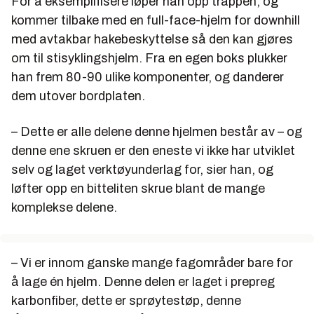
For å eksemplifisere løper han opp trappen, og
kommer tilbake med en full-face-hjelm for downhill
med avtakbar hakebeskyttelse så den kan gjøres
om til stisyklingshjelm. Fra en egen boks plukker
han frem 80-90 ulike komponenter, og danderer
dem utover bordplaten.
– Dette er alle delene denne hjelmen består av – og
denne
ene skruen er den eneste vi ikke har utviklet
selv og laget verktøyunderlag for, sier han, og
løfter opp en bitteliten skrue blant de mange
komplekse delene.
– Vi er innom ganske mange fagområder bare for
å lage én hjelm. Denne delen er laget i prepreg
karbonfiber, dette er sprøytestøp, denne