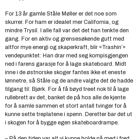
For 13 år gamle Ståle Møller er det noe som
skurrer. For ham er idealet mer California, og
mindre Trysil. I alle fall var det det han tenkte den
gang. For en aktiv og grensesøkende gutt med
altfor mye energi og skaperkraft, blir «Trashin’»
vendepunktet: Han drar med seg kompisgjengen
ned i farens garasje for å lage skateboard. Midt
inne i de østnorske skoger fantes ikke et eneste
lønnetre, så Ståle og de andre valgte det de hadde
tilgang til: Bjørk. For å få bøyd treet nok til å lage
rullebrett av det, banket de på hos alle de kjente
for å samle sammen et stort antall tvinger for å
kunne sette treplatene i spenn. Deretter bar det ut
i skogen for å bygge egen skateboardrampe.
– På den tiden var alt vi kunne holde på med i fred