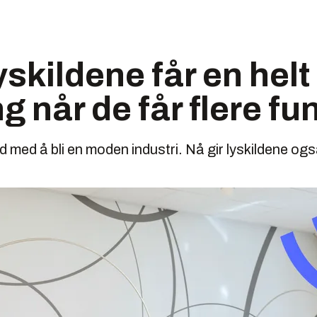
yskildene får en hel
g når de får flere f
d med å bli en moden industri. Nå gir lyskildene ogs