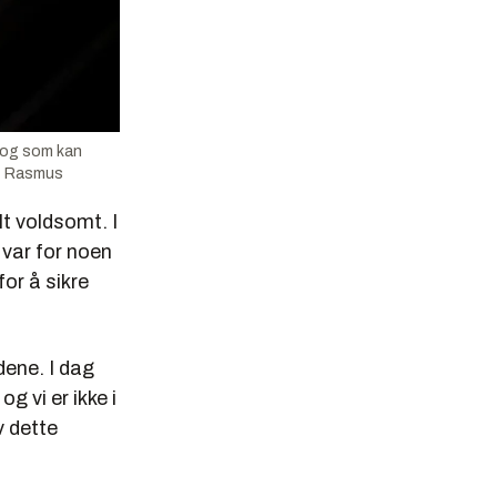
, og som kan
o: Rasmus
lt voldsomt. I
var for noen
for å sikre
dene. I dag
 vi er ikke i
v dette