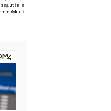
eg ut i alle
lommelykta i