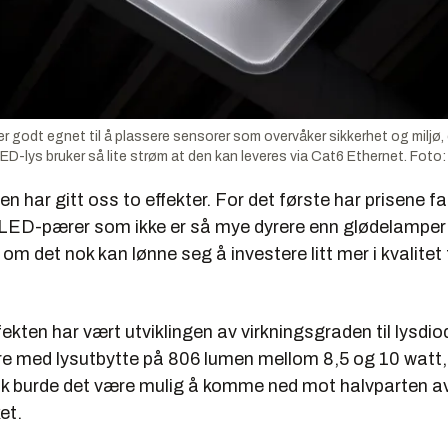
r godt egnet til å plassere sensorer som overvåker sikkerhet og miljø
LED-lys bruker så lite strøm at den kan leveres via Cat6 Ethernet. Fot
en har gitt oss to effekter. For det første har prisene fa
LED-pærer som ikke er så mye dyrere enn glødelamper 
 om det nok kan lønne seg å investere litt mer i kvalitet 
ekten har vært utviklingen av virkningsgraden til lysdio
e med lysutbytte på 806 lumen mellom 8,5 og 10 watt, og
sk burde det være mulig å komme ned mot halvparten a
et.