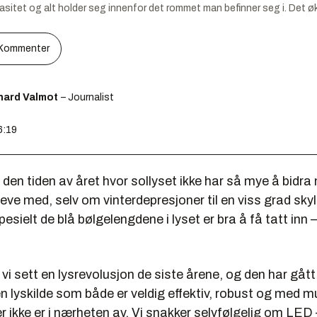
asitet og alt holder seg innenfor det rommet man befinner seg i. Det ø
Kommenter
hard Valmot
– Journalist
6:19
 i den tiden av året hvor sollyset ikke har så mye å bidr
 leve med, selv om vinterdepresjoner til en viss grad sky
sielt de blå bølgelengdene i lyset er bra å få tatt inn – i 
 vi sett en lysrevolusjon de siste årene, og den har gått 
en lyskilde som både er veldig effektiv, robust og med m
er ikke er i nærheten av. Vi snakker selvfølgelig om LED