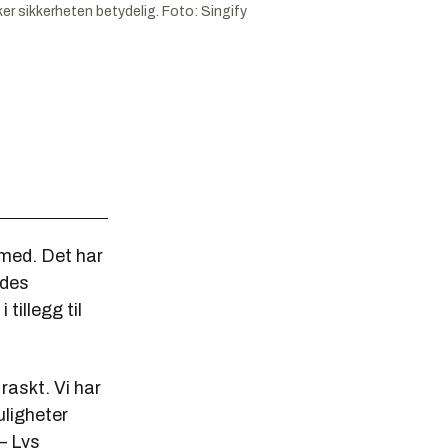
ker sikkerheten betydelig.
Foto:
Singify
a med. Det har
ldes
tillegg til
raskt. Vi har
uligheter
 – Lys