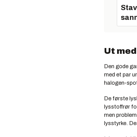
Stav
sann
Ut med
Den gode gam
med et par un
halogen-spotl
De første lys
lysstoffrør f
men problemet
lysstyrke. De