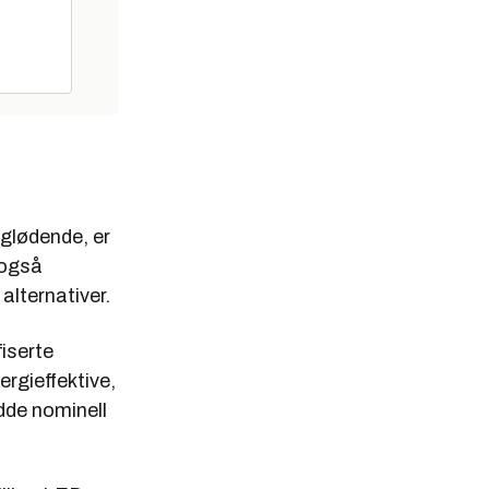
glødende, er
r også
alternativer.
iserte
rgieffektive,
ådde nominell