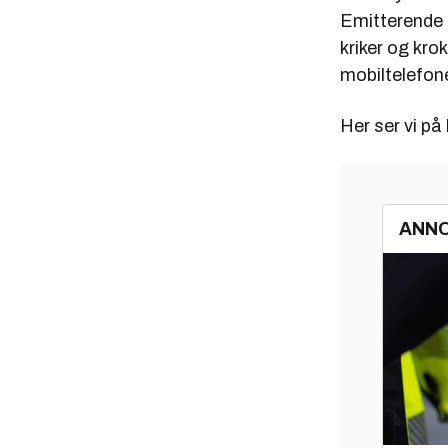
Emitterende D
kriker og kro
mobiltelefone
Her ser vi på
ANN