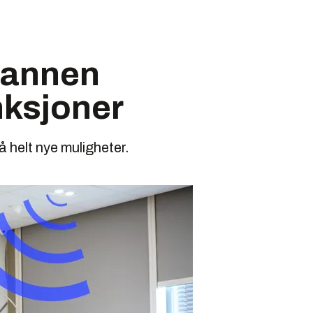
t annen
unksjoner
å helt nye muligheter.