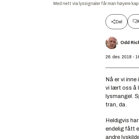
Med nett via lyssignaler får man høyere kap
Del
Odd Ric
26. des. 2018 - 1
Nå er vi inne
vi lært oss å
lysmangel. Spe
tran, da.
Heldigvis har
endelig fått 
andre lyskild