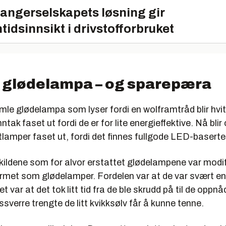
angerselskapets løsning gir
tidsinnsikt i drivstofforbruket
 glødelampa – og sparepæra
le glødelampa som lyser fordi en wolframtråd blir hvit
ntak faset ut fordi de er for lite energieffektive. Nå bli
amper faset ut, fordi det finnes fullgode LED-baserte 
kildene som for alvor erstattet glødelampene var modif
ormet som glødelamper. Fordelen var at de var svært ene
 var at det tok litt tid fra de ble skrudd på til de oppn
ssverre trengte de litt kvikksølv får å kunne tenne.