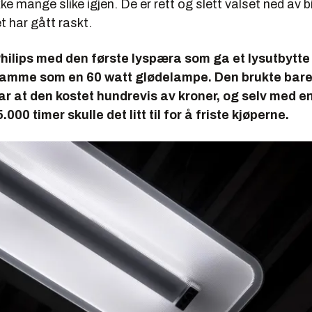
kke mange slike igjen. De er rett og slett valset ned av b
t har gått raskt.
hilips med den første lyspæra som ga et lysutbytte
samme som en 60 watt glødelampe. Den brukte bare
r at den kostet hundrevis av kroner, og selv med e
.000 timer skulle det litt til for å friste kjøperne.