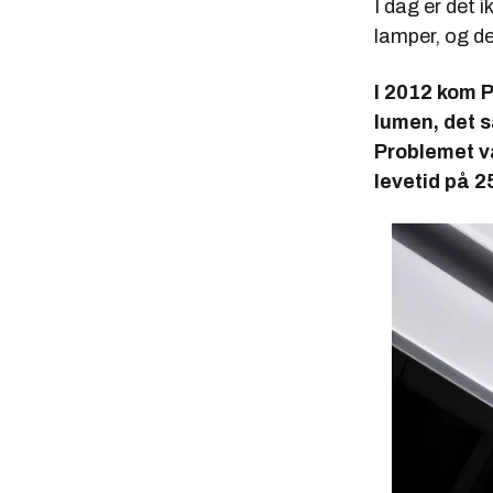
I dag er det i
lamper, og de
I 2012 kom P
lumen, det 
Problemet va
levetid på 25