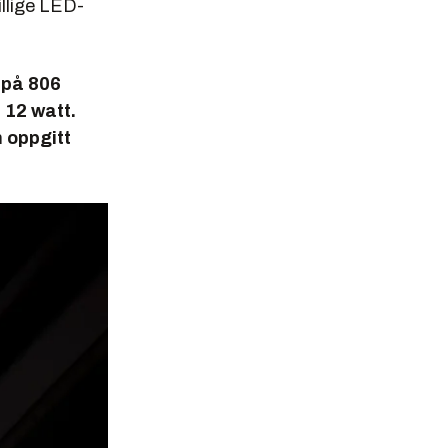
illige LED-
 på 806
 12 watt.
n oppgitt