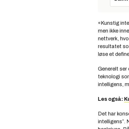
«Kunstig inte
men ikke inne
nettverk, hvo
resultatet s
løse et defin
Generelt ser 
teknologi som
intelligens, m
Les også:
K
Det har kons
intelligens”.