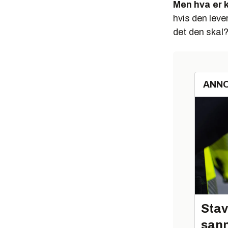
Men hva er k
hvis den leve
det den skal
ANN
Stav
sann