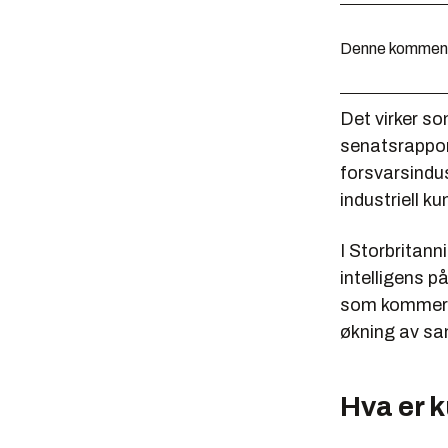
Denne kommentar
Det virker so
senatsrapport
forsvarsindu
industriell ku
I Storbritann
intelligens p
som kommer. 
økning av sam
Hva er k