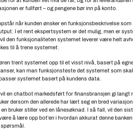
de for at kunden vet hva de får, og for at leverandøren
asjonen er fullført – og pengene bør inn på konto.
pstår når kunden ønsker en funksjonsbeskrivelse som 
tput. I et rent ekspertsystem er det mulig, men er sys
vil den funksjonaliteten systemet leverer være helt av
es til å trene systemet.
ren trent systemet opp til et visst nivå, basert på egne
eranser, kan man funksjonsteste det systemet som skal 
passer systemet basert på kundens data.
il en chatbot markedsført for finansbransjen gi langt m
bruker dersom den allerede har lært seg en bred variasjon
n bruker stiller ved en lånesøknad. I så fall, vil den sis
 være å lære opp bot’en i hvordan akkurat denne banken
e spørsmål.