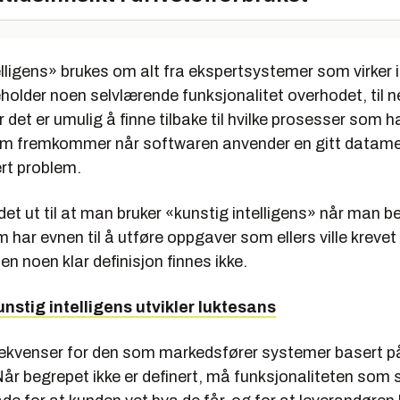
lligens» brukes om alt fra ekspertsystemer som virker i
holder noen selvlærende funksjonalitet overhodet, til n
r det er umulig å finne tilbake til hvilke prosesser som h
om fremkommer når softwaren anvender en gitt datame
ert problem.
det ut til at man bruker «kunstig intelligens» når man b
 har evnen til å utføre oppgaver som ellers ville kreve
en noen klar definisjon finnes ikke.
unstig intelligens utvikler luktesans
ekvenser for den som markedsfører systemer basert på
 Når begrepet ikke er definert, må funksjonaliteten som 