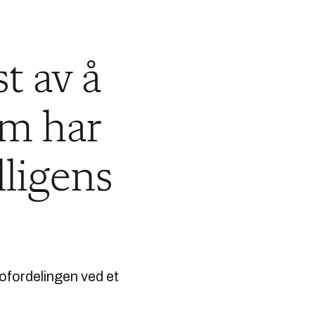
t av å
em har
lligens
kofordelingen ved et