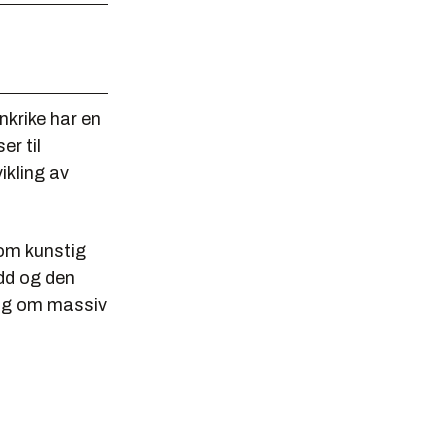
nkrike har en
er til
ikling av
 om kunstig
edd og den
ing om massiv