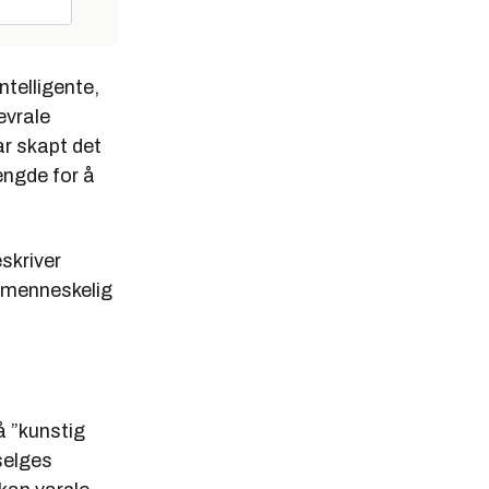
ntelligente,
evrale
ar skapt det
ngde for å
eskriver
t menneskelig
 ”kunstig
selges