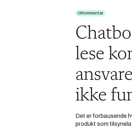
Kommentar
Chatbot
lese k
ansvare
ikke fu
Det er forbausende hv
produkt som tilsynelat