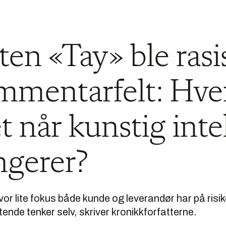
en «Tay» ble rasis
ommentarfelt: Hv
t når kunstig inte
ngerer?
or lite fokus både kunde og leverandør har på risi
ende tenker selv, skriver kronikkforfatterne.