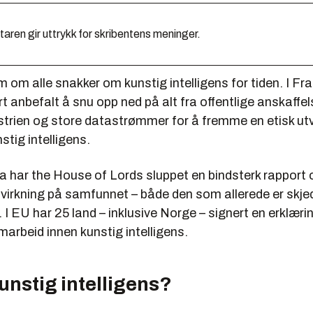
en gir uttrykk for skribentens meninger.
m om alle snakker om kunstig intelligens for tiden. I Fra
 anbefalt å snu opp ned på alt fra offentlige anskaffels
strien og store datastrømmer for å fremme en etisk utv
nstig intelligens.
ia har the House of Lords sluppet en bindsterk rapport
åvirkning på samfunnet – både den som allerede er skj
I EU har 25 land – inklusive Norge – signert en erklær
arbeid innen kunstig intelligens.
unstig intelligens?