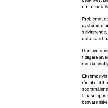
beskrives. Bå
om at install
Problemet op
systemets ou
selvlærende, 
data som bruk
Har leverandø
tidligere lev
man kundetil
Eksempelvis v
råd til slutt
spørsmålene e
tilpasningen
besvare slik