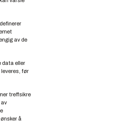
 kan varsle
definerer
temet
hengig av de
 data eller
leveres, før
er treffsikre
 av
te
 ønsker å