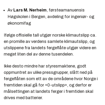
Av
Lars M. Nerheim
, førsteamanuensis
Høgskolen i Bergen, avdeling for ingeniør- og
økonomifag
Ifølge offisielle tall utgjør norske klimautslipp ca.
en promille av verdens samlete klimautslipp, og
utslippene fra landets fergeflåte utgjør videre en
meget liten del av denne tusendelen.
Ikke desto mindre har styresmaktene, godt
oppmuntret av ulike pressgrupper, slått ned på
fergeflåten som ett av de områdene hvor Norge i
fremtiden skal gå for «0-utslipp», og derfor er
målsettingen at landets ferger i fremtiden skal
drives med batterier.