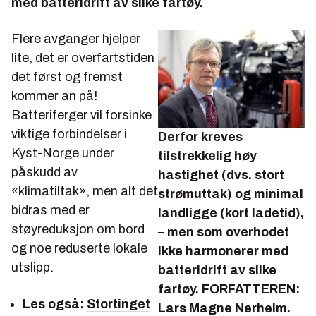
med batteridrift av slike fartøy.
Flere avganger hjelper
lite, det er
overfartstiden
det først og fremst
kommer an på!
Batteriferger vil forsinke
viktige forbindelser i
Derfor kreves
Kyst-Norge under
tilstrekkelig høy
påskudd av
hastighet (dvs. stort
«klimatiltak», men alt det
strømuttak) og minimal
bidras med er
landligge (kort ladetid),
støyreduksjon om bord
– men som overhodet
og noe reduserte lokale
ikke harmonerer med
utslipp.
batteridrift av slike
fartøy. FORFATTEREN:
Les også:
Stortinget
Lars Magne Nerheim.