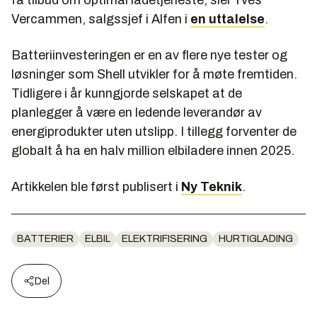
få tilbud om optimal ladetjeneste, sier Yves
Vercammen, salgssjef i Alfen i
en uttalelse
.
Batteriinvesteringen er en av flere nye tester og
løsninger som Shell utvikler for å møte fremtiden.
Tidligere i år kunngjorde selskapet at de
planlegger å være en ledende leverandør av
energiprodukter uten utslipp. I tillegg forventer de
globalt å ha en halv million elbiladere innen 2025.
Artikkelen ble først publisert i
Ny Teknik
.
BATTERIER
ELBIL
ELEKTRIFISERING
HURTIGLADING
Del