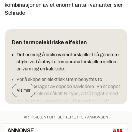
kombinasjonen av et enormt antall varianter, sier
Schrade.
Den termoelektriske effekten
Det er mulig å bruke varmeforskjeller til å generere
strøm ved å utnytte temperaturforskjellen mellom
en varm og en kald side.
For å skape en elektrisk strøm benyttes to
elementer laget av dopede halvledere. En er dopet
Vis mer
slik at den blir en såkalt N-type, altså negativ med
et overskudd av elektroner. Den andre er en P-
type, altså positiv med et underskudd av
elektroner, eller som vi også sier med et overskudd
ARTIKKELEN FORTSETTER ETTER ANNONSEN
av hull der elektroner passer inn i materialet.
ANNONSE