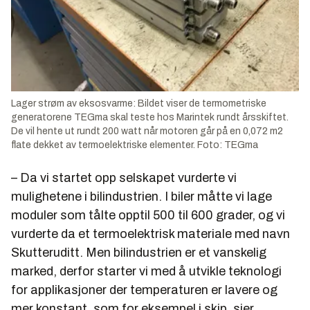
Lager strøm av eksosvarme: Bildet viser de termometriske
generatorene TEGma skal teste hos Marintek rundt årsskiftet.
De vil hente ut rundt 200 watt når motoren går på en 0,072 m2
flate dekket av termoelektriske elementer. Foto: TEGma
– Da vi startet opp selskapet vurderte vi
mulighetene i bilindustrien. I biler måtte vi lage
moduler som tålte opptil 500 til 600 grader, og vi
vurderte da et termoelektrisk materiale med navn
Skutteruditt. Men bilindustrien er et vanskelig
marked, derfor starter vi med å utvikle teknologi
for applikasjoner der temperaturen er lavere og
mer konstant, som for eksempel i skip, sier