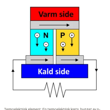
Termoelektrisk element: En termoelektrisk krets, bygget av p-