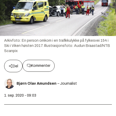
Arkivfoto: En person omkom i en trafikkulykke på fylkesvei 154 i
Ski i Viken høsten 2017.
Illustrasjonsfoto:
Audun Braastad/NTB
Scanpix
Kommenter
Del
Bjørn Olav Amundsen
– Journalist
1. sep. 2020 - 09:03