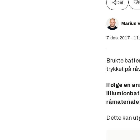
Del
Marius V
7. des. 2017 - 11
Brukte batteri
trykket på rå
Ifølge en an
litiumionbatt
råmaterialet
Dette kan utg