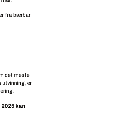
ormål.
er fra bærbar
 om det meste
 utvinning, er
ering.
i 2025 kan