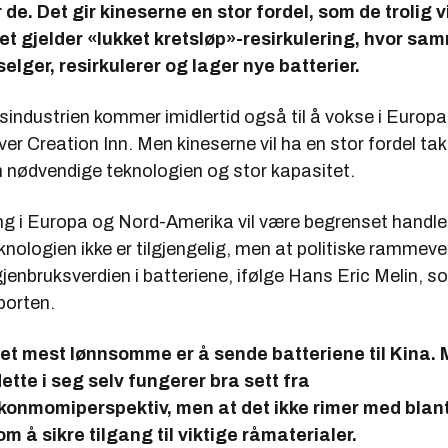
 de. Det gir kineserne en stor fordel, som de trolig v
et gjelder «lukket kretsløp»-resirkulering, hvor sa
selger, resirkulerer og lager nye batterier.
sindustrien kommer imidlertid også til å vokse i Europ
ver Creation Inn. Men kineserne vil ha en stor fordel ta
en nødvendige teknologien og stor kapasitet.
ing i Europa og Nord-Amerika vil være begrenset handler
knologien ikke er tilgjengelig, men at politiske rammever
jenbruksverdien i batteriene, ifølge Hans Eric Melin, s
porten.
det mest lønnsomme er å sende batteriene til Kina. 
ette i seg selv fungerer bra sett fra
økonmomiperspektiv, men at det ikke rimer med blan
m å sikre tilgang til viktige råmaterialer.