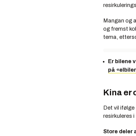
resirkulering
Mangan og and
og fremst kob
tema, etter
Er bilene 
på «elbile
Kina er o
Det vil ifølg
resirkuleres 
Store deler 