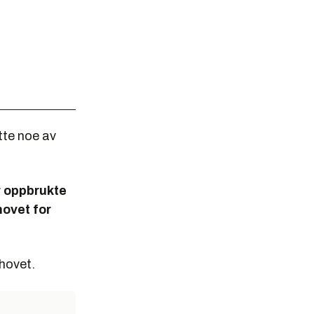
ette noe av
r oppbrukte
hovet for
ehovet.