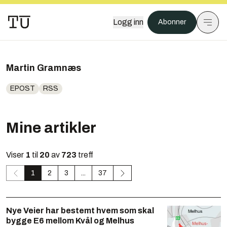
Logg inn
Abonner
Martin Gramnæs
EPOST
RSS
Mine artikler
Viser
1
til
20
av
723
treff
1
2
3
...
37
Nye Veier har bestemt hvem som skal
bygge E6 mellom Kvål og Melhus