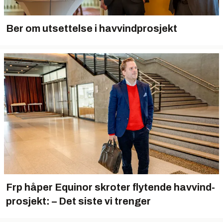
Ber om utsettelse i havvindprosjekt
Frp håper Equinor skroter flytende havvind-
prosjekt: – Det siste vi trenger