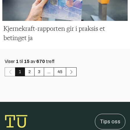
Kjernekraft-rapporten gir i praksis et
betinget ja
Viser
1
til
15
av
670
treff
1
2
3
...
45
Tips oss