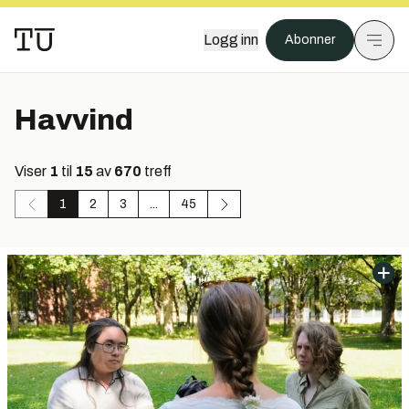
Logg inn
Abonner
Havvind
Viser
1
til
15
av
670
treff
1
2
3
...
45