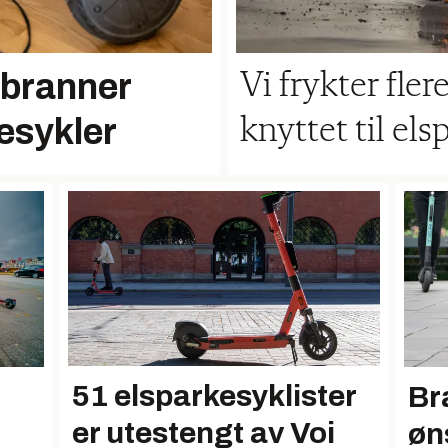
 branner
Vi frykter fle
kesykler
knyttet til el
51 elsparkesyklister
Br
er utestengt av Voi
øn