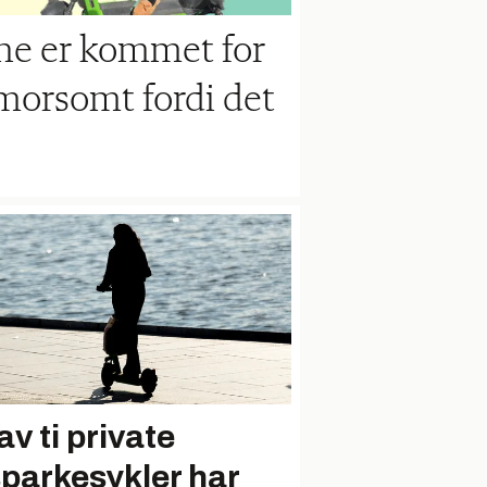
ne er kommet for
r morsomt fordi det
av ti private
sparkesykler har