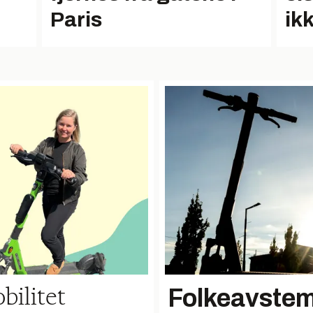
Paris
ik
Folkeavstem
bilitet