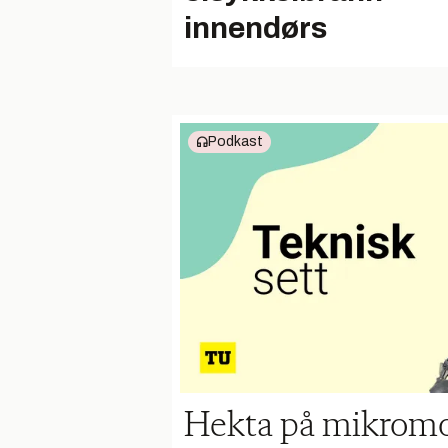
innendørs
Podkast
Hekta på mikromo