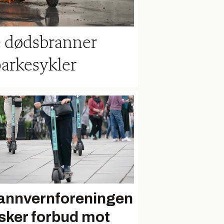
re dødsbranner
sparkesykler
annvernforeningen
sker forbud mot