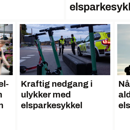
elsparkesyk
el-
Kraftig nedgang i
Nå
n
ulykker med
al
n
elsparkesykkel
el