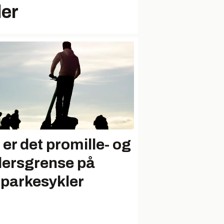
ler
 er det promille- og
dersgrense på
sparkesykler