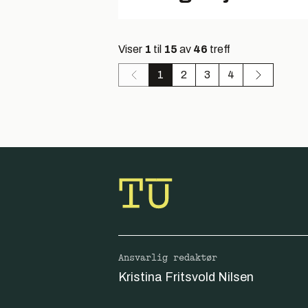
Viser
1
til
15
av
46
treff
1
2
3
4
Ansvarlig redaktør
Kristina Fritsvold Nilsen