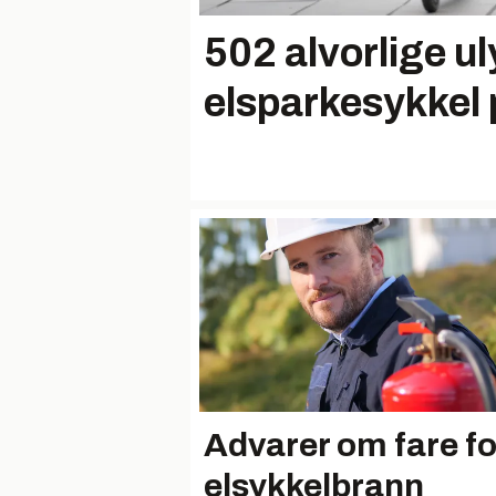
502 alvorlige u
elsparkesykkel p
Advarer om fare fo
elsykkelbrann