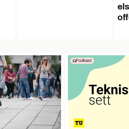
el
of
Podkast