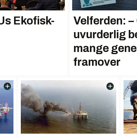
Us Ekofisk-
Velferden: – 
uvurderlig b
mange gene
framover