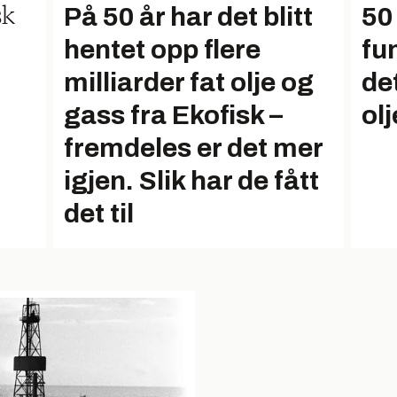
På 50 år har det blitt
50
sk
hentet opp flere
fu
milliarder fat olje og
de
gass fra Ekofisk –
ol
fremdeles er det mer
igjen. Slik har de fått
det til