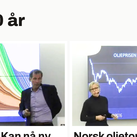
 år
 Kan nå ny
Norsk oljeto