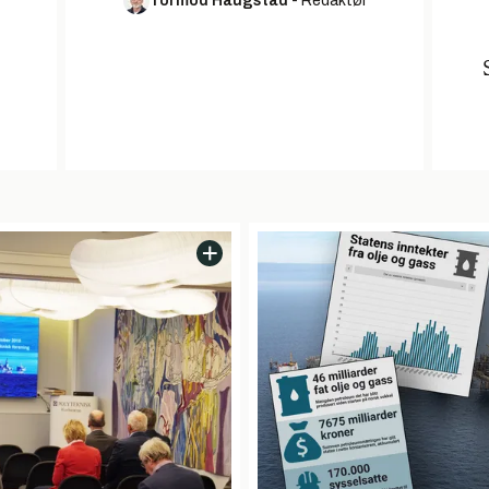
Tormod Haugstad
-
Redaktør