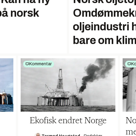
på norsk
Omdømmekris
oljeindustri 
bare om kli
Kommentar
K
Ekofisk endret Norge
No
me