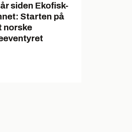
 år siden Ekofisk-
nnet: Starten på
t norske
jeeventyret