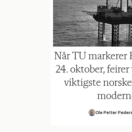
Når TU markerer 
24. oktober, feirer
viktigste norsk
moderne
Ole Petter Peder