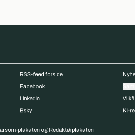
RSS-feed forside
Nyhe
Facebook
Samt
Linkedin
Vilkå
Bsky
KI-re
varsom-plakaten
og
Redaktørplakaten