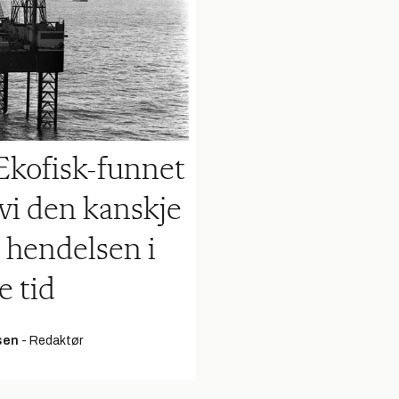
Ekofisk-funnet
 vi den kanskje
e hendelsen i
 tid
sen
-
Redaktør