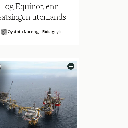
og Equinor, enn
satsingen utenlands
Øystein Noreng
-
Bidragsyter