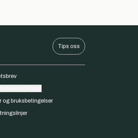
Tips oss
tsbrev
ykkeinnstillinger
r og bruksbetingelser
tningslinjer