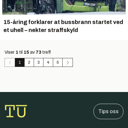
15-åring forklarer at bussbrann startet ved
et uhell – nekter straffskyld
Viser
1
til
15
av
73
treff
1
2
3
4
5
Tips oss