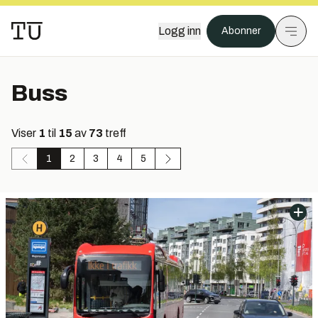
Logg inn
Abonner
Buss
Viser
1
til
15
av
73
treff
1
2
3
4
5