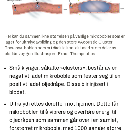
Her kan du sammenlikne størrelsen på vanlige mikrobobler som er
laget for ultralydavbilding og den store «Acoustic Cluster
Therapy»-boblen som er i direkte kontakt med store deler av
blodåreveggen. Illustrasjon: Exact Therapeutics
Små klynger, såkalte «clusters», består av en
negativt ladet mikroboble som fester seg til en
positivt ladet oljedråpe. Disse blir injisert i
blodet.
Ultralyd rettes deretter mot hjernen. Dette får
mikroboblen til å vibrere og overføre energi til
oljedråpen som sammen går over i en samlet,
forstørret mikroboble, med 1000 ganger større