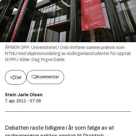
ÅPNER OPP: Universitetet i Oslo innfører samme praksis som
NTNU med skjønnsvurdering av sivilingeniørstudenter for opptak
til PPU.
Bilde:
Dag Yngve Dahle
Kommenter
Del
Stein Jarle Olsen
7. apr. 2011 - 07:06
Debatten raste tidligere i år som følge av at
sivilingeniører nektes opptak til Praktisk-