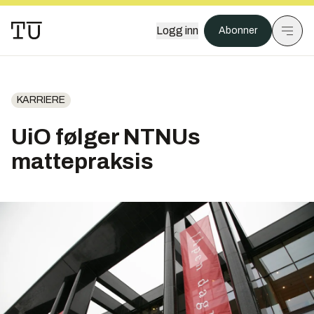
Logg inn
Abonner
KARRIERE
UiO følger NTNUs
mattepraksis