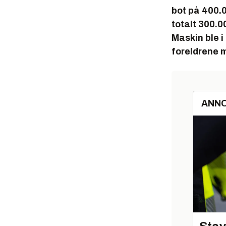
bot på 400.0
totalt 300.0
Maskin ble i 
foreldrene 
ANN