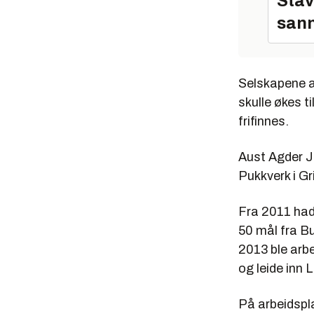
Stav
sann
Selskapene a
skulle økes t
frifinnes.
Aust Agder J
Pukkverk i G
Fra 2011 had
50 mål fra Bu
2013 ble arb
og leide inn 
På arbeidsplas