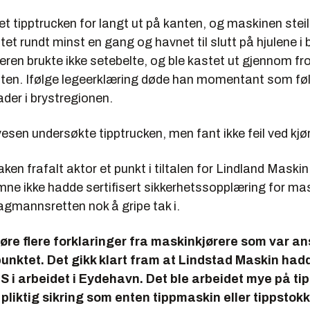
t tipptrucken for langt ut på kanten, og maskinen steil
ltet rundt minst en gang og havnet til slutt på hjulene i
reren brukte ikke setebelte, og ble kastet ut gjennom fr
lten. Ifølge legeerklæring døde han momentant som fø
der i brystregionen.
sen undersøkte tipptrucken, men fant ikke feil ved kjø
ken frafalt aktor et punkt i tiltalen for Lindland Maskin
ne ikke hadde sertifisert sikkerhetssopplæring for ma
lagmannsretten nok å gripe tak i.
høre flere forklaringer fra maskinkjørere som var an
unktet. Det gikk klart fram at Lindstad Maskin hadd
 i arbeidet i Eydehavn. Det ble arbeidet mye på ti
pliktig sikring som enten tippmaskin eller tippstokk