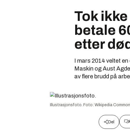
Tok ikke
betale 6
etter dø
I mars 2014 veltet en
Maskin og Aust Agder
av flere brudd på arbe
Illustrasjonsfoto.
Foto:
Wikipedia Commo
Del