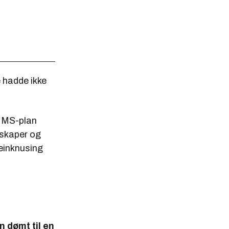
e hadde ikke
 HMS-plan
lskaper og
einknusing
 dømt til en