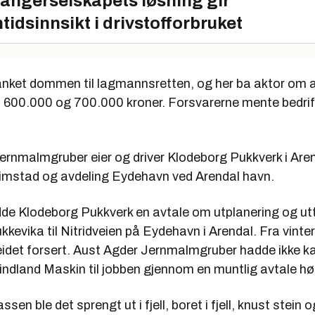
angerselskapets løsning gir
tidsinnsikt i drivstofforbruket
nket dommen til lagmannsretten, og her ba aktor om 
il 600.000 og 700.000 kroner. Forsvarerne mente bedrif
ernmalmgruber eier og driver Klodeborg Pukkverk i Aren
rimstad og avdeling Eydehavn ved Arendal havn.
de Klodeborg Pukkverk en avtale om utplanering og utt
kkevika til Nitridveien på Eydehavn i Arendal. Fra vinte
eidet forsert. Aust Agder Jernmalmgruber hadde ikke ka
Lindland Maskin til jobben gjennom en muntlig avtale h
sen ble det sprengt ut i fjell, boret i fjell, knust stein o