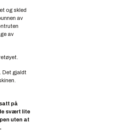
et og skled
 bunnen av
ontruten
lge av
retøyet.
. Det gjaldt
skinen.
satt på
e svært lite
ppen uten at
.