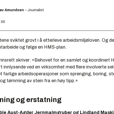
lav Amundsen
– Journalist
7:00
ene sviktet grovt i å etterleve arbeidsmiljøloven. Og d
 utarbeide og følge en HMS-plan.
nsrett skriver: «Behovet for en samlet og koordinert
t innlysende ved en virksomhet med flere involverte se
 farlige arbeidsoperasjoner som sprenging, boring, st
og tømming av stein fra en høy tipp.»
ning og erstatning
 ble Aust-Agder Jernmalmgruber og Lindland Maskin