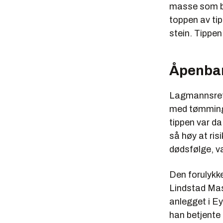
masse som bl
toppen av ti
stein. Tippen
Åpenbar
Lagmannsrette
med tømming a
tippen var da
så høy at ris
dødsfølge, v
Den forulykk
Lindstad Mas
anlegget i E
han betjente