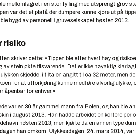
e mellomlagret i en stor fylling med utsprengt grov st
ppen var det et platå der dumpere kunne kjøre ut på ti
 ble bygd av personell i gruveselskapet høsten 2013.
 risiko
n skriver dette: «Tippen ble etter hvert høy og risiko
v stein økte tilsvarende. Det er ikke nøyaktig klarlag
 ulykken skjedde, i tiltalen angitt til ca 32 meter, men d
ikoen for at utforkjøring kunne medføre alvorlig ulykke
ar åpenbar for enhver.»
ede var en 30 år gammel mann fra Polen, og han ble ans
kin i august 2013. Han hadde arbeidet en kortere peri
ydehavn høsten 2013, men kjørte da en annen type dum
 dagen han omkom. Ulykkesdagen, 24. mars 2014, var 