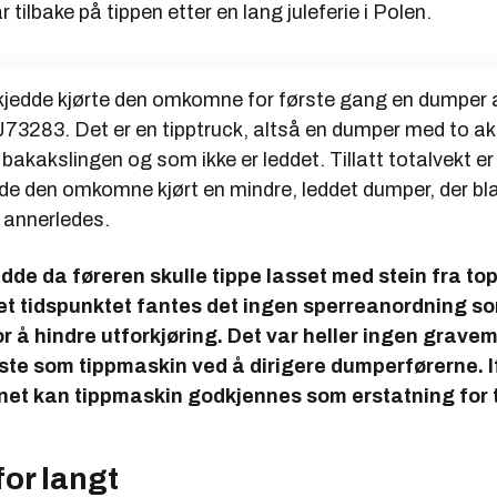
 tilbake på tippen etter en lang juleferie i Polen.
kjedde kjørte den omkomne for første gang en dumper 
J73283. Det er en tipptruck, altså en dumper med to aks
på bakakslingen og som ikke er leddet. Tillatt totalvekt e
dde den omkomne kjørt en mindre, leddet dumper, der bl
 annerledes.
dde da føreren skulle tippe lasset med stein fra to
et tidspunktet fantes det ingen sperreanordning s
r å hindre utforkjøring. Det var heller ingen grav
ste som tippmaskin ved å dirigere dumperførerne. I
net kan tippmaskin godkjennes som erstatning for 
or langt