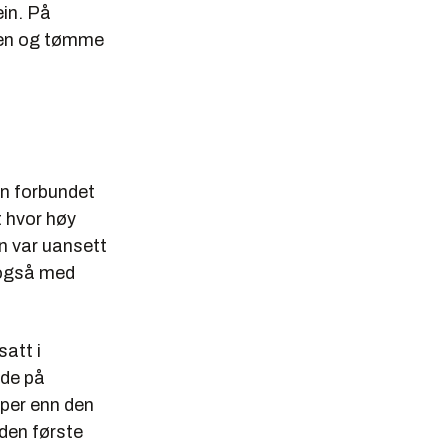
ein. På
ppen og tømme
en forbundet
t hvor høy
en var uansett
, også med
att i
ode på
per enn den
den første