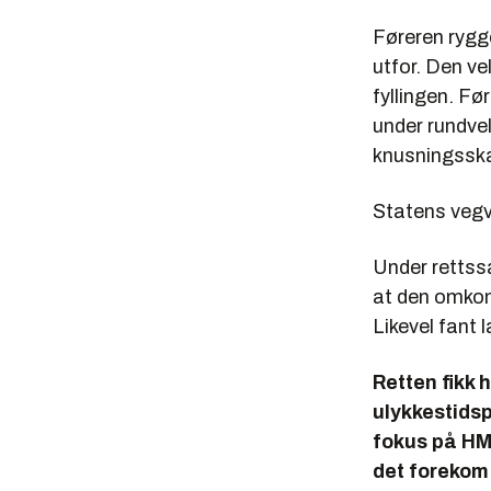
Føreren rygge
utfor. Den ve
fyllingen. Fø
under rundve
knusningsska
Statens vegve
Under rettssa
at den omkom
Likevel fant 
Retten fikk 
ulykkestidsp
fokus på HMS
det forekom 