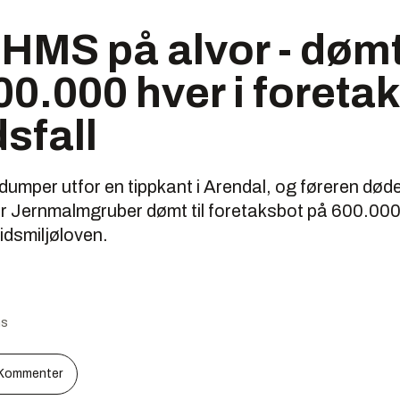
 HMS på alvor - dømt 
00.000 hver i foreta
dsfall
 dumper utfor en tippkant i Arendal, og føreren død
 Jernmalmgruber dømt til foretaksbot på 600.000
idsmiljøloven.
ns
Kommenter