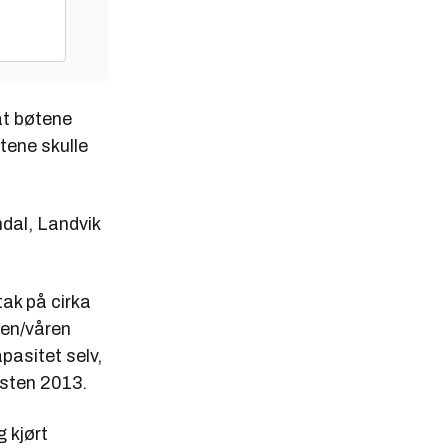
at bøtene
tene skulle
dal, Landvik
ak på cirka
ren/våren
pasitet selv,
østen 2013.
g kjørt