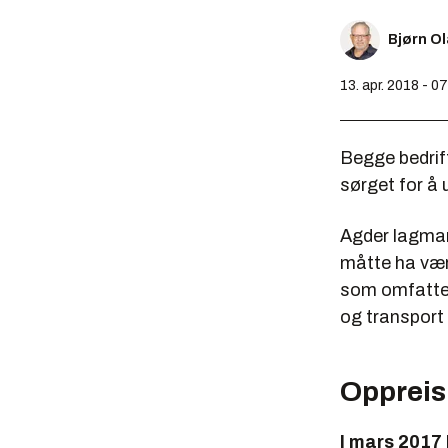
Bjørn O
13. apr. 2018 - 0
Begge bedrift
sørget for å
Agder lagman
måtte ha vær
som omfattet
og transport 
Oppreis
I mars 2017