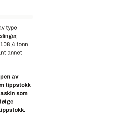
av type
linger,
r 108,4 tonn.
ant annet
ppen av
om tippstokk
emaskin som
følge
tippstokk.