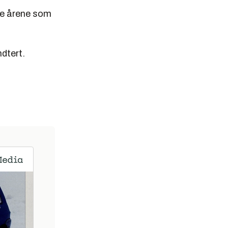
ste årene som
dtert.