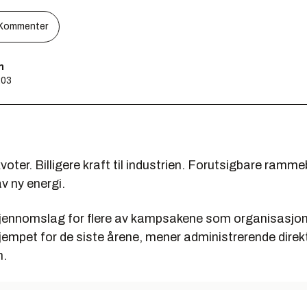
Kommenter
n
:03
voter. Billigere kraft til industrien. Forutsigbare ramm
av ny energi.
 gjennomslag for flere av kampsakene som organisasjo
kjempet for de siste årene, mener administrerende direk
n.