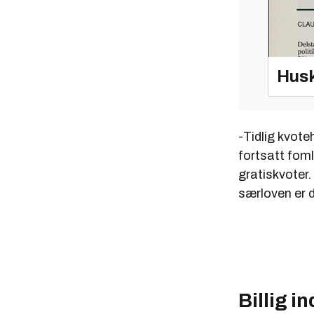
Husk
-Tidlig kvot
fortsatt foml
gratiskvoter
særloven er d
Billig i