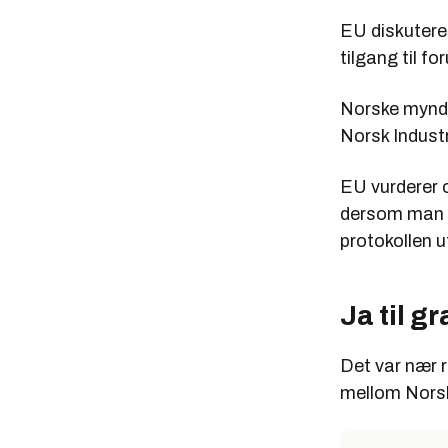
EU diskuterer
tilgang til f
Norske myndi
Norsk Industr
EU vurderer o
dersom man ik
protokollen u
Ja til g
Det var nær 
mellom Norsk