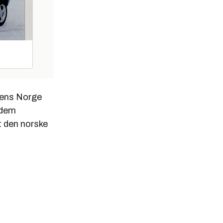
mens Norge
i dem
t den norske