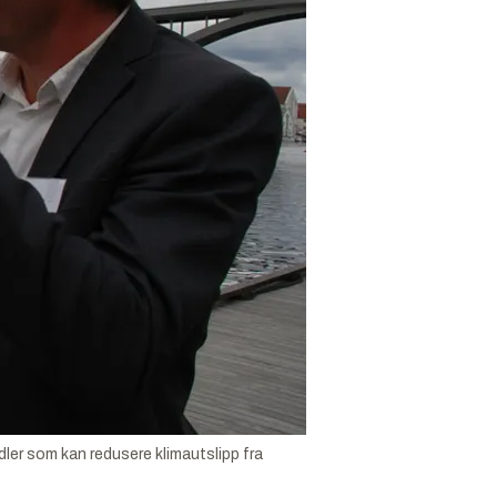
dler som kan redusere klimautslipp fra