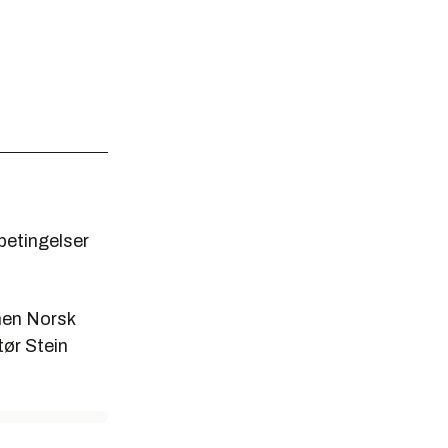
ebetingelser
nen Norsk
tør Stein