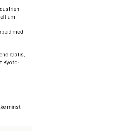
ndustrien
xeltium.
arbeid med
ene gratis,
at Kyoto-
kke minst