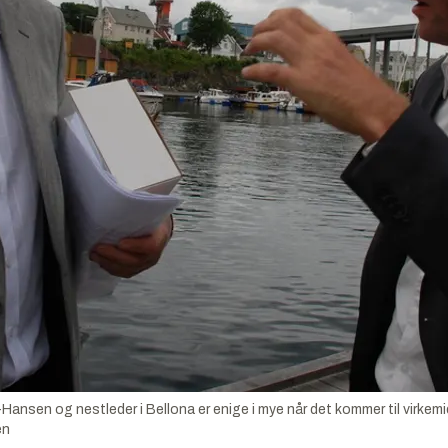
-Hansen og nestleder i Bellona er enige i mye når det kommer til virkemi
en