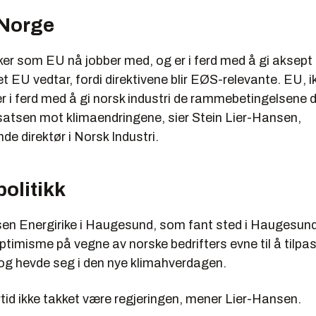
 Norge
ker som EU nå jobber med, og er i ferd med å gi aksept
t EU vedtar, fordi direktivene blir EØS-relevante. EU, i
er i ferd med å gi norsk industri de rammebetingelsene d
nsatsen mot klimaendringene, sier Stein Lier-Hansen,
de direktør i Norsk Industri.
olitikk
en Energirike i Haugesund, som fant sted i Haugesund
ptimisme på vegne av norske bedrifters evne til å tilpa
 og hevde seg i den nye klimahverdagen.
rtid ikke takket være regjeringen, mener Lier-Hansen.