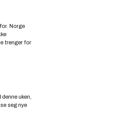
 for. Norge
kke
e trenger for
 denne uken,
sse seg nye