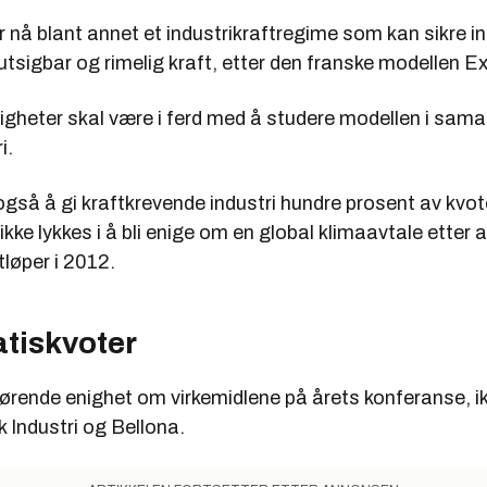
 nå blant annet et industrikraftregime som kan sikre i
orutsigbar og rimelig kraft, etter den franske modellen E
gheter skal være i ferd med å studere modellen i sam
i.
gså å gi kraftkrevende industri hundre prosent av kvot
ke lykkes i å bli enige om en global klimaavtale etter 
tløper i 2012.
ratiskvoter
rørende enighet om virkemidlene på årets konferanse, i
 Industri og Bellona.