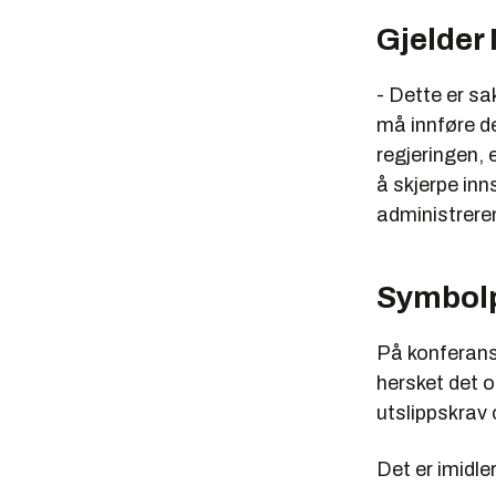
Gjelder
- Dette er sa
må innføre de
regjeringen, 
å skjerpe in
administreren
Symbolp
På konferans
hersket det o
utslippskrav
Det er imidle