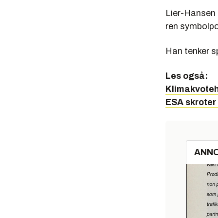
Lier-Hansen 
ren symbolpol
Han tenker s
Les også:
Klimakvoteh
ESA skroter
ANN