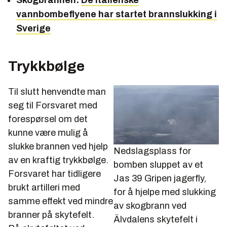
Skogbrannen:
De italienske
vannbombeflyene har startet brannslukking i
Sverige
Trykkbølge
Til slutt henvendte man
seg til Forsvaret med
forespørsel om det
kunne være mulig å
slukke brannen ved hjelp
Nedslagsplass for
av en kraftig trykkbølge.
bomben sluppet av et
Forsvaret har tidligere
Jas 39 Gripen jagerfly,
brukt artilleri med
for å hjelpe med slukking
samme effekt ved mindre
av skogbrann ved
branner på skytefelt.
Älvdalens skytefelt i