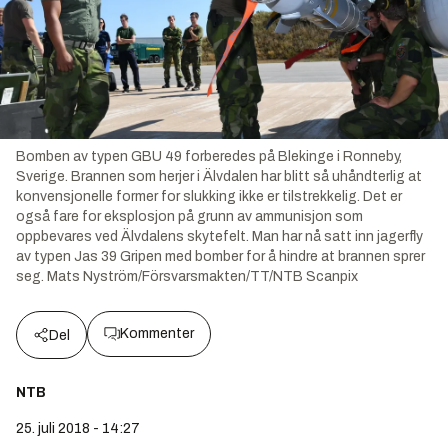
Bomben av typen GBU 49 forberedes på Blekinge i Ronneby,
Sverige. Brannen som herjer i Älvdalen har blitt så uhåndterlig at
konvensjonelle former for slukking ikke er tilstrekkelig. Det er
også fare for eksplosjon på grunn av ammunisjon som
oppbevares ved Älvdalens skytefelt. Man har nå satt inn jagerfly
av typen Jas 39 Gripen med bomber for å hindre at brannen sprer
seg.
Mats Nyström/Försvarsmakten/TT/NTB Scanpix
Kommenter
Del
NTB
25. juli 2018 - 14:27