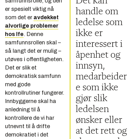
Det kan
samfunnsrolle, og den
er spesielt viktig nå
handle om
som det er
avdekket
ledelse som
alvorlige problemer
ikke er
hos Ife
. Denne
samfunnsrollen skal –
interessert i
så langt det er mulig –
åpenhet og
utøves i offentligheten.
innsyn,
Det er slik et
medarbeider
demokratisk samfunn
med gode
e som ikke
kontrollrutiner fungerer.
gjør slik
Innbyggerne skal ha
ledelsen
anledning til å
kontrollere de vi har
ønsker eller
utnevnt til å drifte
at det rett og
demokratiet i det