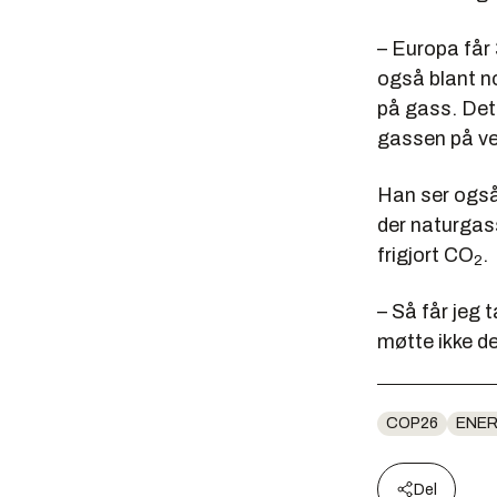
– Europa får
også blant no
på gass. Det
gassen på veie
Han ser også 
der naturgas
frigjort CO
.
2
– Så får jeg 
møtte ikke de
COP26
ENER
Del