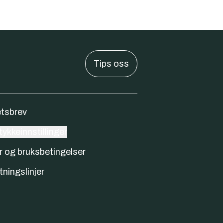
Tips oss
tsbrev
ykkeinnstillinger
r og bruksbetingelser
tningslinjer