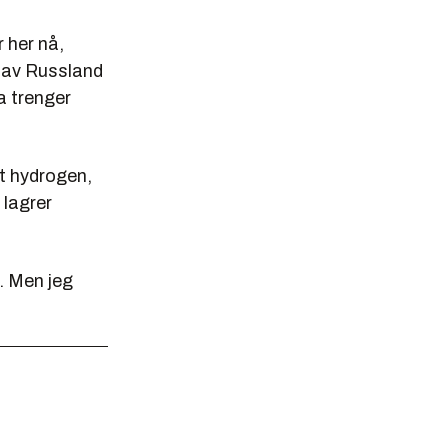
 her nå,
g av Russland
a trenger
tt hydrogen,
lagrer
t. Men jeg