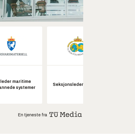
leder maritime
Seksjonsleder Nye Troll
Pros
annede systemer
En tjeneste fra