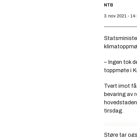
NTB
3. nov. 2021 - 14
Statsministe
klimatoppmøt
– Ingen tok d
toppmøte i 
Tvert imot få
bevaring av r
hovedstaden 
tirsdag.
Støre tar ogs