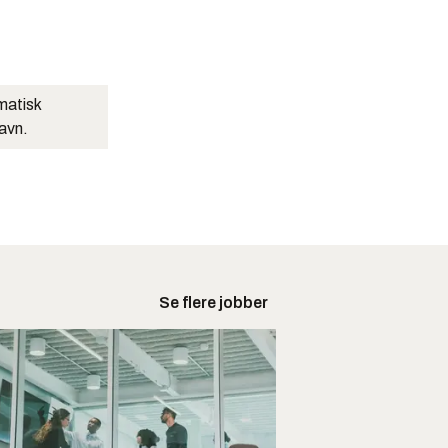
matisk
navn.
Se flere jobber