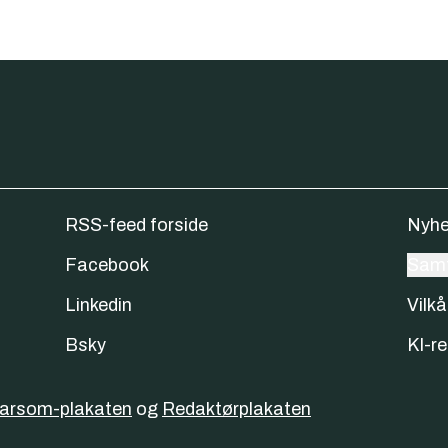
RSS-feed forside
Nyhe
Facebook
Samt
Linkedin
Vilkå
Bsky
KI-re
varsom-plakaten
og
Redaktørplakaten