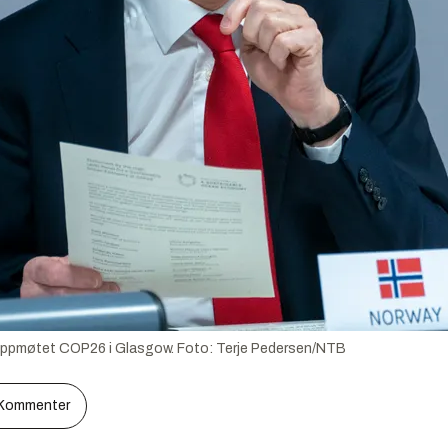
toppmøtet COP26 i Glasgow.
Foto:
Terje Pedersen/NTB
Kommenter