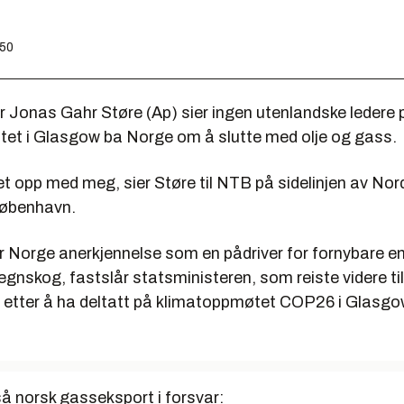
:50
r Jonas Gahr Støre (Ap) sier ingen utenlandske ledere 
et i Glasgow ba Norge om å slutte med olje og gass.
et opp med meg, sier Støre til NTB på sidelinjen av Nor
København.
r Norge anerkjennelse som en pådriver for fornybare en
egnskog, fastslår statsministeren, som reiste videre ti
etter å ha deltatt på klimatoppmøtet COP26 i Glas
å norsk gasseksport i forsvar: