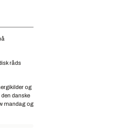
på
disk råds
ergikilder og
l den danske
gow mandag og