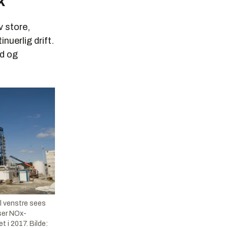
k
v store,
nuerlig drift.
id og
l venstre sees
iser NOx-
 i 2017. Bilde: