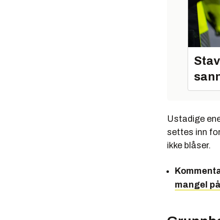
Stav
sann
Ustadige ener
settes inn fo
ikke blåser.
Kommenta
mangel på