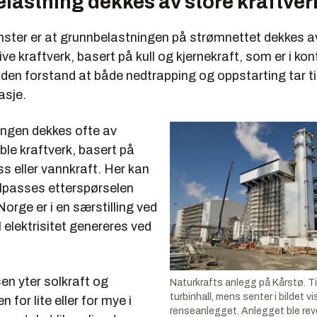
lastning dekkes av store kraftver
nster er at grunnbelastningen på strømnettet dekkes a
ve kraftverk, basert på kull og kjernekraft, som er i konti
i den forstand at både nedtrapping og oppstarting tar t
asje.
ngen dekkes ofte av
ible kraftverk, basert på
ss eller vannkraft. Her kan
tilpasses etterspørselen
Norge er i en særstilling ved
l elektrisitet genereres ved
en yter solkraft og
Naturkrafts anlegg på Kårstø. Ti
turbinhall, mens senter i bildet v
n for lite eller for mye i
renseanlegget. Anlegget ble revet