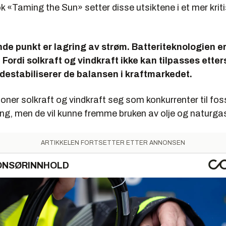
k «Taming the Sun
»
setter disse utsiktene i et mer krit
de punkt er lagring av strøm. Batteriteknologien er
g. Fordi solkraft og vindkraft ikke kan tilpasses ette
 destabiliserer de balansen i kraftmarkedet.
toner solkraft og vindkraft seg som konkurrenter til foss
ing, men de vil kunne fremme bruken av olje og naturga
ARTIKKELEN FORTSETTER ETTER ANNONSEN
ONSØRINNHOLD