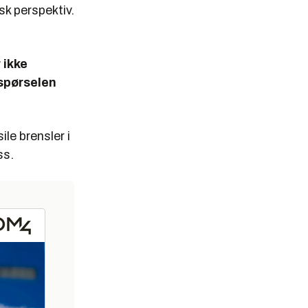
isk perspektiv.
 ikke
rspørselen
ile brensler i
ss.