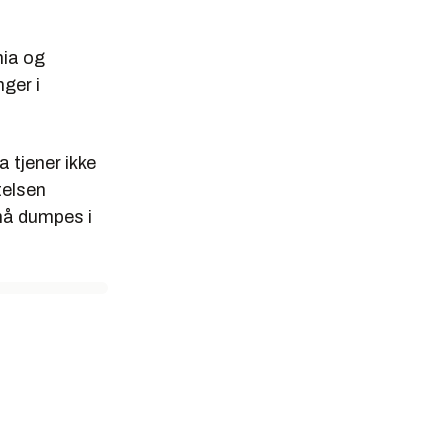
nia og
ger i
a tjener ikke
telsen
 må dumpes i