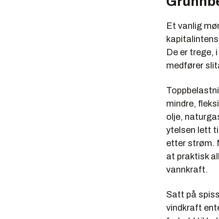
Grunnbe
Et vanlig mø
kapitalintensi
De er trege, 
medfører slit
Toppbelastni
mindre, fleks
olje, naturga
ytelsen lett 
etter strøm. 
at praktisk al
vannkraft.
Satt på spiss
vindkraft ente