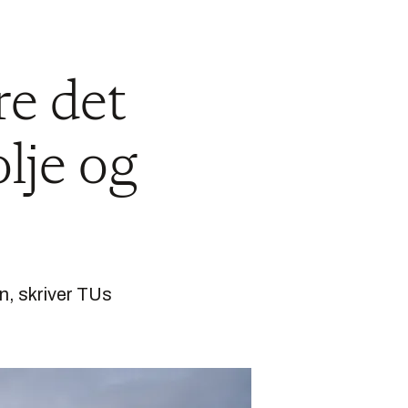
re det
olje og
n, skriver TUs