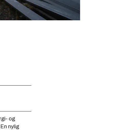
rgi- og
 En nylig