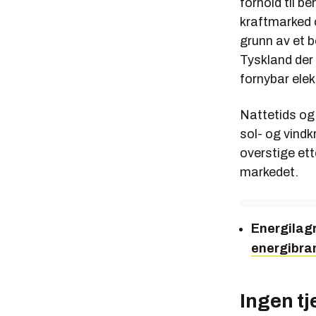
forhold til be
kraftmarked 
grunn av et be
Tyskland der 
fornybar elekt
Nattetids og 
sol- og vind
overstige ett
markedet.
Energilag
energibran
Ingen tj