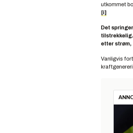
utkommet bo
[i]
Det springen
tilstrekkeli
etter strøm,
Vanligvis for
kraftgenerer
ANN