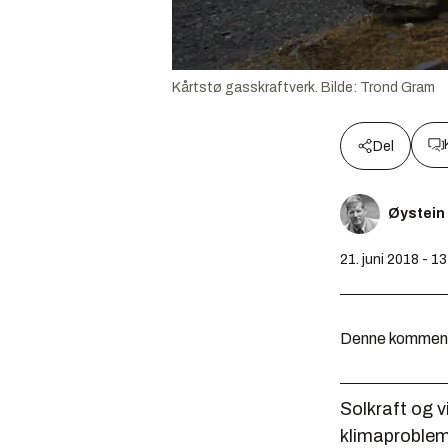
Kårtstø gasskraftverk.
Bilde:
Trond Gram
Del
Øystein
21. juni 2018 - 1
Denne kommentar
Solkraft og v
klimaproblemer