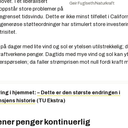
hovet. I et liberalisert
Geir Fuglseth/Naturkraft
oppstår store problemer på
grenset tidsvindu. Dette er ikke minst tilfellet i Califor
generøse støtteordninger har stimulert store investerin
risitet.
på dager med lite vind og sol er ytelsen utilstrekkelig; d
kraftverkene penger. Dagtids med mye vind og sol kan y
erspørselen; da faller strømprisen mot null fordi kraft
ring i hjemmet:
– Dette er den største endringen i
sjens historie
(TU Ekstra)
ener penger kontinuerlig