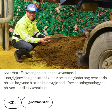
Nytt råstoff: overingeniør Espen Govasmark i
Energigjenvinningsetaten i Oslo Kommune gleder seg over at de
nå kan begynne å ta inn husdyrgjødsel i fermenteringsanlegget
på Nes.
Cecilie Bjørnethun
Kommenter
Del