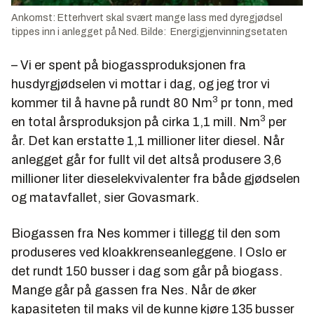
Ankomst: Etterhvert skal svært mange lass med dyregjødsel
tippes inn i anlegget på Ned. Bilde: Energigjenvinningsetaten
– Vi er spent på biogassproduksjonen fra
husdyrgjødselen vi mottar i dag, og jeg tror vi
3
kommer til å havne på rundt 80 Nm
pr tonn, med
3
en total årsproduksjon på cirka 1,1 mill. Nm
per
år. Det kan erstatte 1,1 millioner liter diesel. Når
anlegget går for fullt vil det altså produsere 3,6
millioner liter dieselekvivalenter fra både gjødselen
og matavfallet, sier Govasmark.
Biogassen fra Nes kommer i tillegg til den som
produseres ved kloakkrenseanleggene. I Oslo er
det rundt 150 busser i dag som går på biogass.
Mange går på gassen fra Nes. Når de øker
kapasiteten til maks vil de kunne kjøre 135 busser