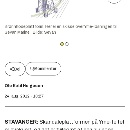
Brønnhodeplattform: Her er en skisse over Yme-løsningen til
Sevan Marine.
Bilde
:
Sevan
Kommenter
Del
Ole Ketil Helgesen
24. aug. 2012 - 10:27
STAVANGER:
Skandaleplattformen på Yme-feltet
er evakuert, og det er tvilsomt at den blir noen