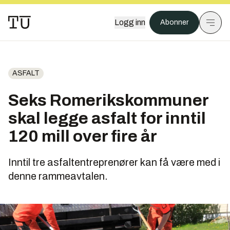
Logg inn
Abonner
ASFALT
Seks Romerikskommuner
skal legge asfalt for inntil
120 mill over fire år
Inntil tre asfaltentreprenører kan få være med i
denne rammeavtalen.