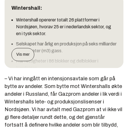
Wintershall:
Wintershall opererer totalt 26 plattformer i
Nordsjøen, hvorav 25 er i nederlandsk sektor, og
en i tysk sektor.
Selskapet har årlig en produksjon på seks milliarder
kubikkmeter (m3) gass.
Vis mer
Har rettigheter i 86 blokker og delblokker i
Nordsjøen.
– Vi har inngått en intensjonsavtale som går på
Har eierskap i 50 lisenser i Norge.
bytte av andeler. Som bytte mot Wintershalls økte
andeler i Russland, får Gazprom andeler i lik verdi i
Wintershalls lete- og produksjonslisenser i
Avhengighet av russisk gass:
Nordsjøen. Vi har avtalt med Gazprom at vi ikke vil
gi flere detaljer rundt dette, og det gjenstår
Europeisk avhengighet av russisk gass er allerede
fortsatt å definere hvilke andeler som blir tilbydd,
et problem, og russiske rørledninger øker