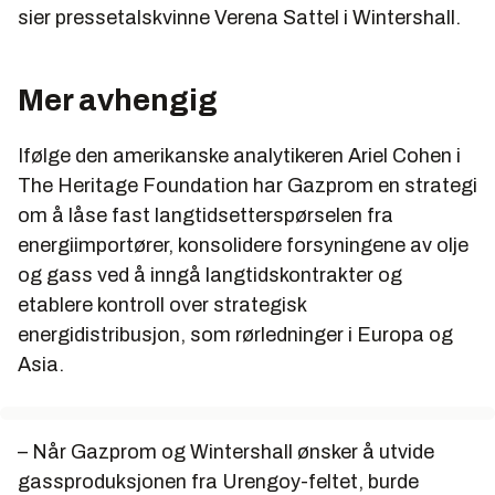
sier pressetalskvinne Verena Sattel i Wintershall.
avhengigheten.
Motstandere har sett på Nord Stream og South
Stream som et russisk forsøk på å skape
Mer avhengig
avhengighet i transittland som Ukraina, Slovakia,
Tsjekkia og Polen.
Ifølge den amerikanske analytikeren Ariel Cohen i
Noen transittland er bekymret for at den russiske
The Heritage Foundation har Gazprom en strategi
regjeringens plan er å sikre politisk innflytelse over
om å låse fast langtidsetterspørselen fra
dem ved å true gassforsyningen uten å måtte gå
energiimportører, konsolidere forsyningene av olje
via Vest-Europa.
og gass ved å inngå langtidskontrakter og
1. januar 2006 og 1. januar 2009 stengte Russland
etablere kontroll over strategisk
gasskranene til Ukraina, og videre til Europa, etter
energidistribusjon, som rørledninger i Europa og
en disputt rundt betalinger.
Asia.
Hendelsene bevisstgjorde EU-landene rundt det
faktum at gassdistribusjon kan brukes som et
politisk maktspill.
– Når Gazprom og Wintershall ønsker å utvide
gassproduksjonen fra Urengoy-feltet, burde