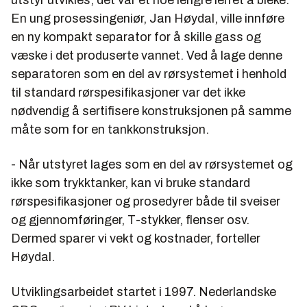
utstyr utvikles, det var et noe lengre lerret å bleke.
En ung prosessingeniør,
Jan Høydal
, ville innføre
en ny kompakt separator for å skille gass og
væske i det produserte vannet. Ved å lage denne
separatoren som en del av rørsystemet i henhold
til standard rørspesifikasjoner var det ikke
nødvendig å sertifisere konstruksjonen på samme
måte som for en tankkonstruksjon.
- Når utstyret lages som en del av rørsystemet og
ikke som trykktanker, kan vi bruke standard
rørspesifikasjoner og prosedyrer både til sveiser
og gjennomføringer, T-stykker, flenser osv.
Dermed sparer vi vekt og kostnader, forteller
Høydal.
Utviklingsarbeidet startet i 1997. Nederlandske