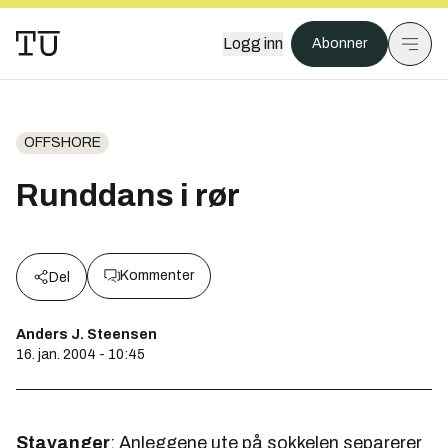
Logg inn
Abonner
OFFSHORE
Runddans i rør
Kommenter
Del
Anders J. Steensen
16. jan. 2004 - 10:45
Stavanger
: Anleggene ute på sokkelen separerer