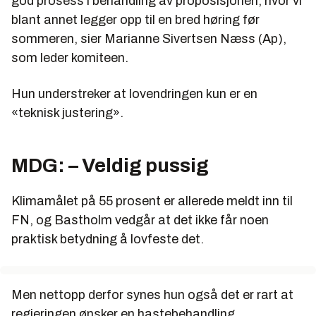
god prosess i behandling av proposisjonen, hvor vi
blant annet legger opp til en bred høring før
sommeren, sier Marianne Sivertsen Næss (Ap),
som leder komiteen.
Hun understreker at lovendringen kun er en
«teknisk justering».
MDG: – Veldig pussig
Klimamålet på 55 prosent er allerede meldt inn til
FN, og Bastholm vedgår at det ikke får noen
praktisk betydning å lovfeste det.
Men nettopp derfor synes hun også det er rart at
regjeringen ønsker en hastebehandling.