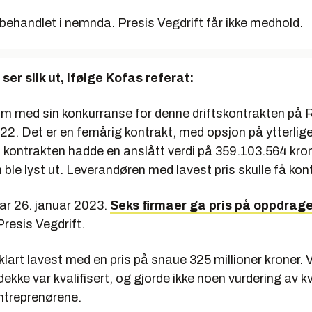
behandlet i nemnda. Presis Vegdrift får ikke medhold.
er slik ut, ifølge Kofas referat:
kom med sin
konkurranse for denne driftskontrakten på 
2. Det er en femårig kontrakt, med
opsjon på ytterlige
 k
ontrakten hadde en anslått verdi på 359.103.564 kro
ble lyst ut. Leverandøren med lavest pris skulle få kon
var 26. januar 2023.
Seks firmaer ga pris på oppdrage
resis Vegdrift.
klart lavest med en pris på snaue 325 millioner kroner. V
ekke var kvalifisert, og gjorde ikke noen vurdering av kv
entreprenørene.