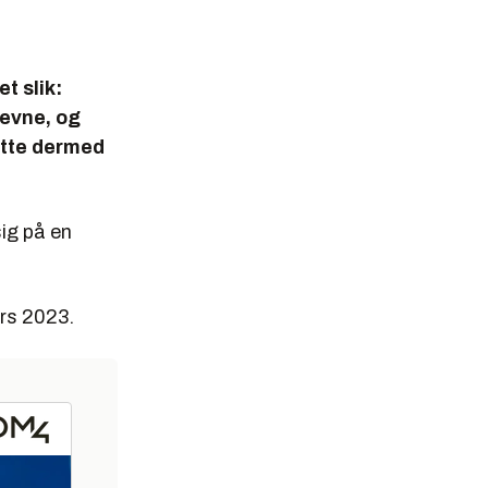
t slik:
sevne, og
åtte dermed
sig på en
ars 2023.