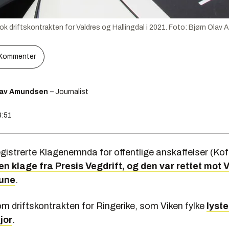
tok driftskontrakten for Valdres og Hallingdal i 2021.
Foto:
Bjørn Olav
Kommenter
lav Amundsen
– Journalist
8:51
gistrerte Klagenemnda for offentlige anskaffelser (Kof
n klage fra Presis Vegdrift, og den var rettet mot 
une
.
m driftskontrakten for Ringerike, som Viken fylke
lyste
jor
.