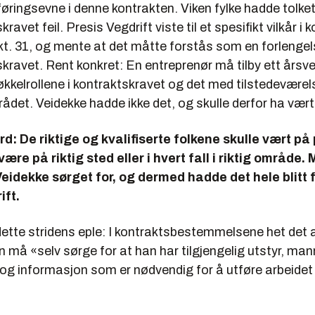
ringsevne i denne kontrakten. Viken fylke hadde tolke
kravet feil. Presis Vegdrift viste til et spesifikt vilkår i
kt. 31, og mente at det måtte forstås som en forlengel
skravet. Rent konkret: En entreprenør må tilby ett årsve
økkelrollene i kontraktskravet og det med tilstedeværels
det. Veidekke hadde ikke det, og skulle derfor ha vært
d: De riktige og kvalifiserte folkene skulle vært på
ære på riktig sted eller i hvert fall i riktig område.
eidekke sørget for, og dermed hadde det hele blitt 
ift.
dette stridens eple: I kontraktsbestemmelsene het det 
n må «
selv sørge for at han har tilgjengelig utstyr, ma
g informasjon som er nødvendig for å utføre arbeidet i