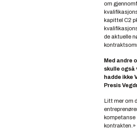
om gjennomfø
kvalifikasjons
kapittel C2 p
kvalifikasjon
de aktuelle n
kontraktsområ
Med andre or
skulle også v
hadde ikke V
Presis Vegdr
Litt mer om 
entreprenøre
kompetanse o
kontrakten.
»