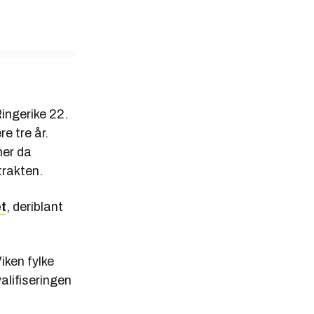
Ringerike
22.
re tre år.
ner da
trakten.
t
, deriblant
iken fylke
alifiseringen