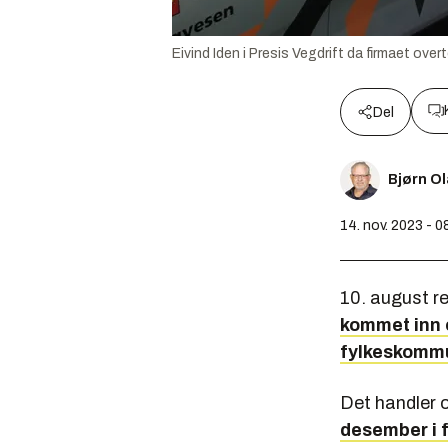
Eivind Iden i Presis Vegdrift da firmaet over
Del
Bjørn O
14. nov. 2023 - 0
10. august re
kommet inn e
fylkeskomm
Det handler o
desember i f