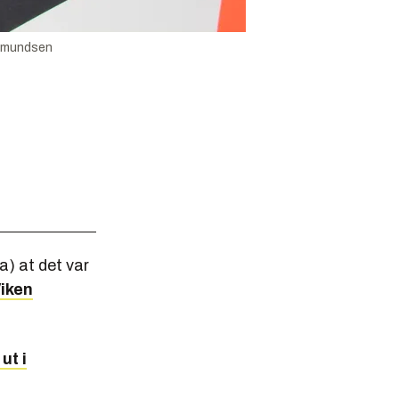
 Amundsen
a) at det var
Viken
 ut i