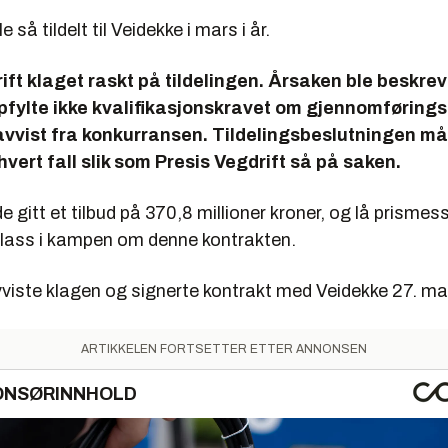
 så tildelt til Veidekke i mars i år.
ift klaget raskt på tildelingen. Årsaken ble beskreve
pfylte ikke kvalifikasjonskravet om gjennomføring
 avvist fra konkurransen. Tildelingsbeslutningen m
 hvert fall slik som Presis Vegdrift så på saken.
 gitt et tilbud på 370,8 millioner kroner, og lå prismes
plass i kampen om denne kontrakten.
avviste klagen og signerte kontrakt med Veidekke 27. m
ARTIKKELEN FORTSETTER ETTER ANNONSEN
ONSØRINNHOLD