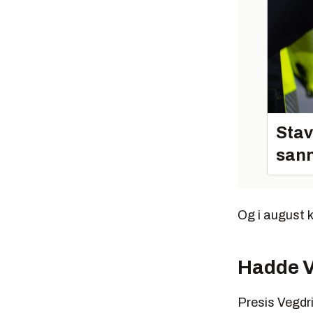
Stav
sann
Og i august k
Hadde V
Presis Vegdri