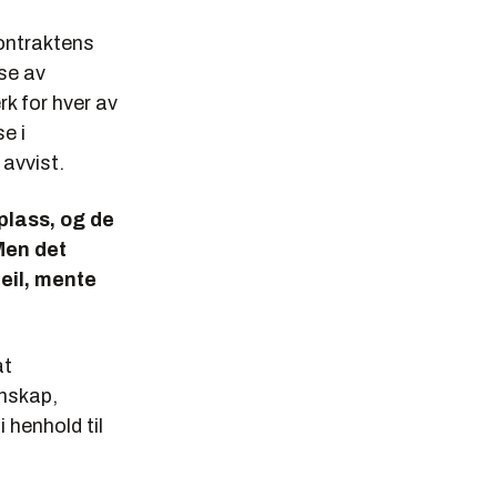
t
 kontraktens
se av
rk for hver av
e i
 avvist.
 plass, og de
 Men det
feil, mente
at
nnskap,
 henhold til