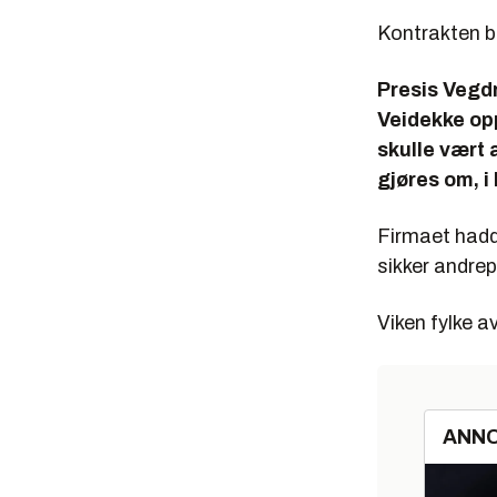
Kontrakten ble
Presis Vegdr
Veidekke op
skulle vært
gjøres om, i
Firmaet hadde
sikker andre
Viken fylke 
ANN