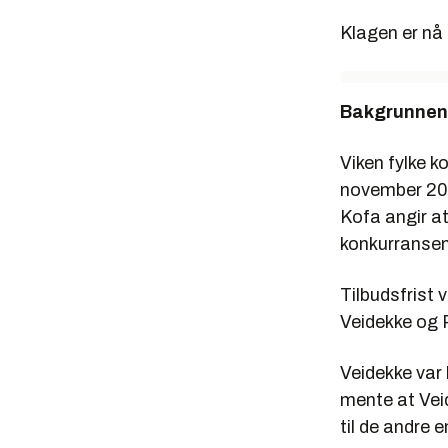
Klagen er nå 
Bakgrunnen s
Viken fylke 
november 202
Kofa angir at
konkurransen 
Tilbudsfrist 
Veidekke og P
Veidekke var 
mente at Veid
til de andre 