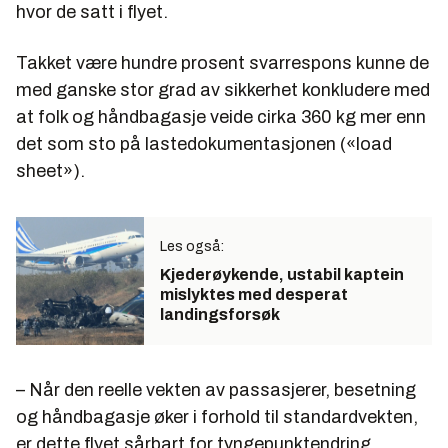
hvor de satt i flyet.
Takket være hundre prosent svarrespons kunne de
med ganske stor grad av sikkerhet konkludere med
at folk og håndbagasje veide cirka 360 kg mer enn
det som sto på lastedokumentasjonen («load
sheet»).
Les også:
Kjederøykende, ustabil kaptein
mislyktes med desperat
landingsforsøk
– Når den reelle vekten av passasjerer, besetning
og håndbagasje øker i forhold til standardvekten,
er dette flyet sårbart for tyngepunktendring,