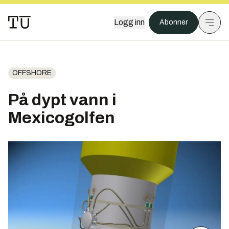
Logg inn
Abonner
OFFSHORE
På dypt vann i
Mexicogolfen